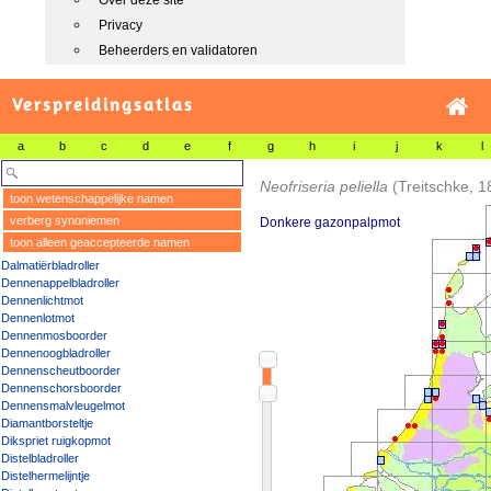
Over deze site
Privacy
Beheerders en validatoren
Verspreidingsatlas
a
b
c
d
e
f
g
h
i
j
k
l
Neofriseria peliella
(Treitschke, 1
toon wetenschappelijke namen
verberg synoniemen
Donkere gazonpalpmot
toon alleen geaccepteerde namen
Dalmatiërbladroller
Dennenappelbladroller
Dennenlichtmot
Dennenlotmot
Dennenmosboorder
Dennenoogbladroller
Dennenscheutboorder
Dennenschorsboorder
Dennensmalvleugelmot
Diamantborsteltje
Dikspriet ruigkopmot
Distelbladroller
Distelhermelijntje