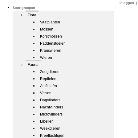
Inloggen
|
Soortgroepen
Flora
Vaatplanten
Mossen
Korstmossen
Paddenstoelen
Kranswieren
Wieren
Fauna
Zoogdieren
Reptielen
Amfibieën
Vissen
Dagvlinders
Nachtvlinders
Microvlinders
Libellen
Weekdieren
Kreeftachtigen