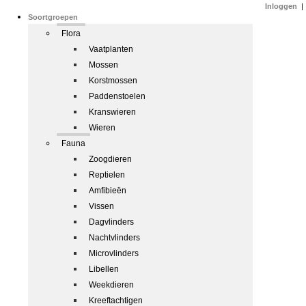
Inloggen
|
Soortgroepen
Flora
Vaatplanten
Mossen
Korstmossen
Paddenstoelen
Kranswieren
Wieren
Fauna
Zoogdieren
Reptielen
Amfibieën
Vissen
Dagvlinders
Nachtvlinders
Microvlinders
Libellen
Weekdieren
Kreeftachtigen