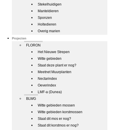
Stekelhuidigen
Manteldieren
Sponzen
Holtedieren
Overig marien
Projecten
FLORON
Het Nieuwe Strepen
Witte gebieden
Staat deze plant er nog?
Meetnet Muurplanten
Nectarindex
Oeverindex
LMF-a (Dunea)
BLWG
Witte gebieden mossen
Witte gebieden korstmossen
Staat dit mos er nog?
Staat dit korstmos er nog?