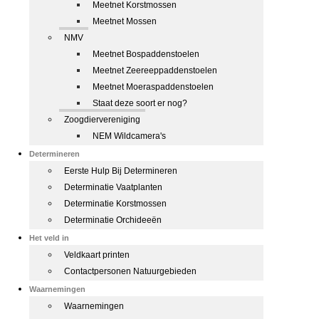
Meetnet Korstmossen
Meetnet Mossen
NMV
Meetnet Bospaddenstoelen
Meetnet Zeereeppaddenstoelen
Meetnet Moeraspaddenstoelen
Staat deze soort er nog?
Zoogdiervereniging
NEM Wildcamera's
Determineren
Eerste Hulp Bij Determineren
Determinatie Vaatplanten
Determinatie Korstmossen
Determinatie Orchideeën
Het veld in
Veldkaart printen
Contactpersonen Natuurgebieden
Waarnemingen
Waarnemingen