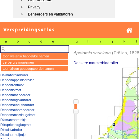
Over deze site
Privacy
Beheerders en validatoren
Verspreidingsatlas
a
b
c
d
e
f
g
h
i
j
k
l
Apotomis sauciana
(Frölich, 1828
toon wetenschappelijke namen
verberg synoniemen
Donkere marmerbladroller
toon alleen geaccepteerde namen
Dalmatiërbladroller
Dennenappelbladroller
Dennenlichtmot
Dennenlotmot
Dennenmosboorder
Dennenoogbladroller
Dennenscheutboorder
Dennenschorsboorder
Dennensmalvleugelmot
Diamantborsteltje
Dikspriet ruigkopmot
Distelbladroller
Distelhermelijntje