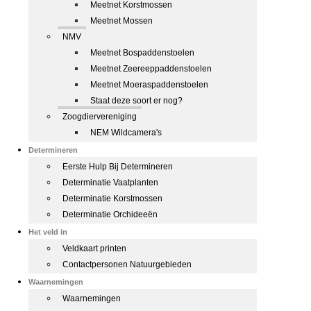
Meetnet Korstmossen
Meetnet Mossen
NMV
Meetnet Bospaddenstoelen
Meetnet Zeereeppaddenstoelen
Meetnet Moeraspaddenstoelen
Staat deze soort er nog?
Zoogdiervereniging
NEM Wildcamera's
Determineren
Eerste Hulp Bij Determineren
Determinatie Vaatplanten
Determinatie Korstmossen
Determinatie Orchideeën
Het veld in
Veldkaart printen
Contactpersonen Natuurgebieden
Waarnemingen
Waarnemingen