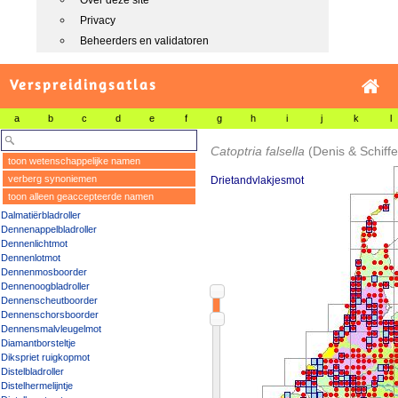
Over deze site
Privacy
Beheerders en validatoren
Verspreidingsatlas
a
b
c
d
e
f
g
h
i
j
k
l
Catoptria falsella
(Denis & Schiffe
toon wetenschappelijke namen
verberg synoniemen
Drietandvlakjesmot
toon alleen geaccepteerde namen
Dalmatiërbladroller
Dennenappelbladroller
Dennenlichtmot
Dennenlotmot
Dennenmosboorder
Dennenoogbladroller
Dennenscheutboorder
Dennenschorsboorder
Dennensmalvleugelmot
Diamantborsteltje
Dikspriet ruigkopmot
Distelbladroller
Distelhermelijntje