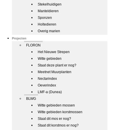
Stekelhuidigen
Manteldieren
Sponzen
Holtedieren
Overig marien
Projecten
FLORON
Het Nieuwe Strepen
Witte gebieden
Staat deze plant er nog?
Meetnet Muurplanten
Nectarindex
Oeverindex
LMF-a (Dunea)
BLWG
Witte gebieden mossen
Witte gebieden korstmossen
Staat dit mos er nog?
Staat dit korstmos er nog?