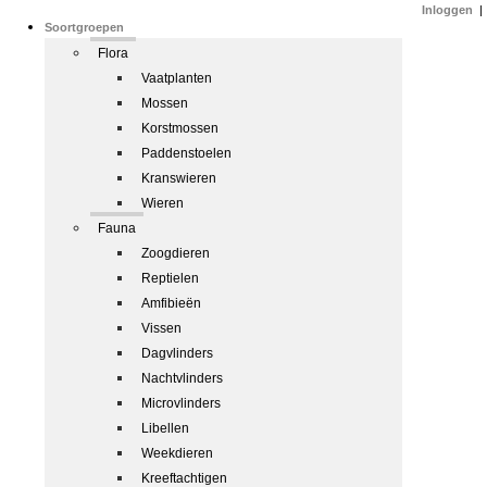
Inloggen
|
Soortgroepen
Flora
Vaatplanten
Mossen
Korstmossen
Paddenstoelen
Kranswieren
Wieren
Fauna
Zoogdieren
Reptielen
Amfibieën
Vissen
Dagvlinders
Nachtvlinders
Microvlinders
Libellen
Weekdieren
Kreeftachtigen