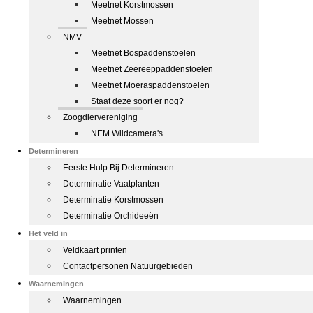
Meetnet Korstmossen
Meetnet Mossen
NMV
Meetnet Bospaddenstoelen
Meetnet Zeereeppaddenstoelen
Meetnet Moeraspaddenstoelen
Staat deze soort er nog?
Zoogdiervereniging
NEM Wildcamera's
Determineren
Eerste Hulp Bij Determineren
Determinatie Vaatplanten
Determinatie Korstmossen
Determinatie Orchideeën
Het veld in
Veldkaart printen
Contactpersonen Natuurgebieden
Waarnemingen
Waarnemingen