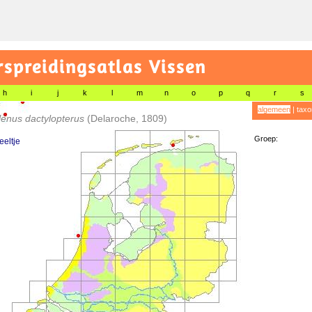
preidingsatlas Vissen
h
i
j
k
l
m
n
o
p
q
r
s
algemeen
|
taxo
lenus dactylopterus
(Delaroche, 1809)
Groep:
eltje