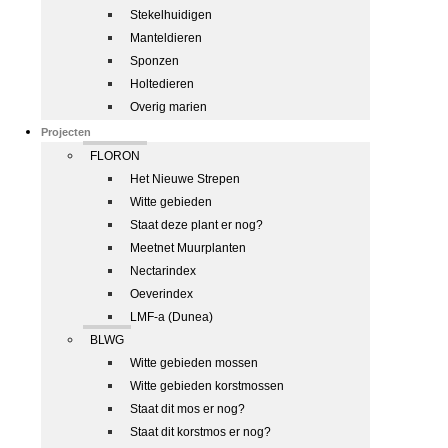
Stekelhuidigen
Manteldieren
Sponzen
Holtedieren
Overig marien
Projecten
FLORON
Het Nieuwe Strepen
Witte gebieden
Staat deze plant er nog?
Meetnet Muurplanten
Nectarindex
Oeverindex
LMF-a (Dunea)
BLWG
Witte gebieden mossen
Witte gebieden korstmossen
Staat dit mos er nog?
Staat dit korstmos er nog?