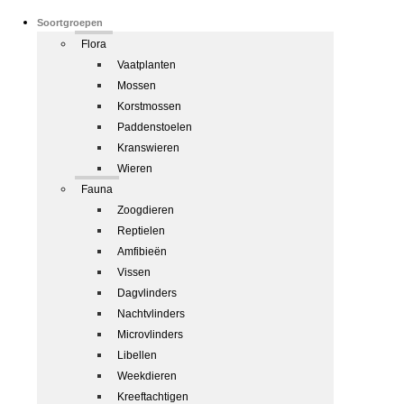
Soortgroepen
Flora
Vaatplanten
Mossen
Korstmossen
Paddenstoelen
Kranswieren
Wieren
Fauna
Zoogdieren
Reptielen
Amfibieën
Vissen
Dagvlinders
Nachtvlinders
Microvlinders
Libellen
Weekdieren
Kreeftachtigen