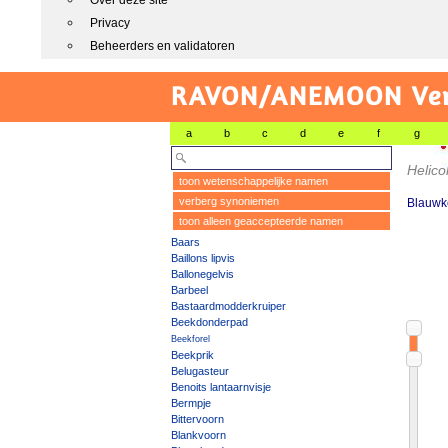
Over deze site
Privacy
Beheerders en validatoren
RAVON/ANEMOON Vers
a
b
c
d
e
f
g
Helico
toon wetenschappelijke namen
verberg synoniemen
Blauwke
toon alleen geaccepteerde namen
Baars
Baillons lipvis
Ballonegelvis
Barbeel
Bastaardmodderkruiper
Beekdonderpad
Beekforel
Beekprik
Belugasteur
Benoits lantaarnvisje
Bermpje
Bittervoorn
Blankvoorn