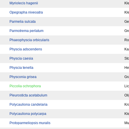
Myriolecis hagenii
Kl
Opegrapha niveoatra
Kl
Parmelia sulcata
Ge
Parmotrema perlatum
Gr
Phaeophyscia orbicularis
Ro
Physcia adscendens
Ka
Physcia caesia
St
Physcia tenella
He
Physconia grisea
Gr
Piccolia ochrophora
Li
Pleurosticta acetabulum
Oli
Polycauliona candelaria
Kr
Polycauliona polycarpa
Kl
Protoparmeliopsis muralis
Mu