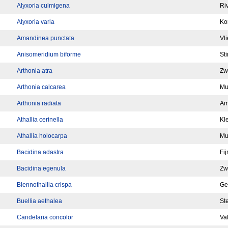
Alyxoria culmigena
Ri
Alyxoria varia
Kor
Amandinea punctata
Vl
Anisomeridium biforme
St
Arthonia atra
Zw
Arthonia calcarea
Mu
Arthonia radiata
Am
Athallia cerinella
Kl
Athallia holocarpa
Mu
Bacidina adastra
Fi
Bacidina egenula
Zw
Blennothallia crispa
Ge
Buellia aethalea
St
Candelaria concolor
Va