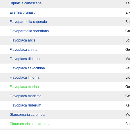
Diploicia canescens
Ka
Evernia prunastri
Ei
Flavoparmelia caperata
Bo
Flavoparmelia soredians
Gr
Flavoplaca arcis
Sc
Flavoplaca citrina
Ge
Flavoplaca dichroa
Ma
Flavoplaca flavocitrina
Val
Flavoplaca limonia
Lic
Flavoplaca marina
Ge
Flavoplaca maritima
Ge
Flavoplaca ruderum
Ke
Glaucomaria carpinea
Me
Glaucomaria subcarpinea
Ber