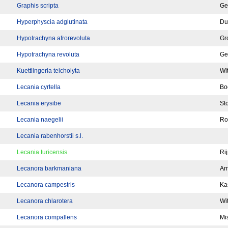
Graphis scripta
Ge
Hyperphyscia adglutinata
Du
Hypotrachyna afrorevoluta
Gr
Hypotrachyna revoluta
Ge
Kuettlingeria teicholyta
Wit
Lecania cyrtella
Bo
Lecania erysibe
Sto
Lecania naegelii
Ro
Lecania rabenhorstii s.l.
Lecania turicensis
Ri
Lecanora barkmaniana
Am
Lecanora campestris
Ka
Lecanora chlarotera
Wit
Lecanora compallens
Mi