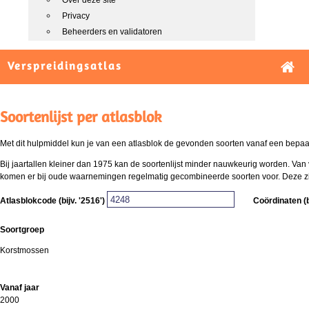
Over deze site
Privacy
Beheerders en validatoren
Verspreidingsatlas
Soortenlijst per atlasblok
Met dit hulpmiddel kun je van een atlasblok de gevonden soorten vanaf een bepaald
Bij jaartallen kleiner dan 1975 kan de soortenlijst minder nauwkeurig worden. Van 
komen er bij oude waarnemingen regelmatig gecombineerde soorten voor. Deze zijn 
Atlasblokcode (bijv. '2516')
Coördinaten (b
Soortgroep
Korstmossen
Vanaf jaar
2000