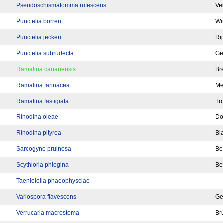
Pseudoschismatomma rufescens
Ve
Punctelia borreri
Wi
Punctelia jeckeri
Ri
Punctelia subrudecta
Ge
Ramalina canariensis
Br
Ramalina farinacea
Me
Ramalina fastigiata
Tr
Rinodina oleae
Do
Rinodina pityrea
Bl
Sarcogyne pruinosa
Ber
Scythioria phlogina
Bo
Taeniolella phaeophysciae
Variospora flavescens
Ge
Verrucaria macrostoma
Bru