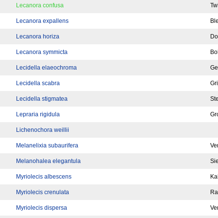
Lecanora confusa
Tw
Lecanora expallens
Bl
Lecanora horiza
Do
Lecanora symmicta
Bol
Lecidella elaeochroma
Ge
Lecidella scabra
Gr
Lecidella stigmatea
St
Lepraria rigidula
Gr
Lichenochora weillii
Melanelixia subaurifera
Ve
Melanohalea elegantula
Sie
Myriolecis albescens
Ka
Myriolecis crenulata
Ra
Myriolecis dispersa
Ve