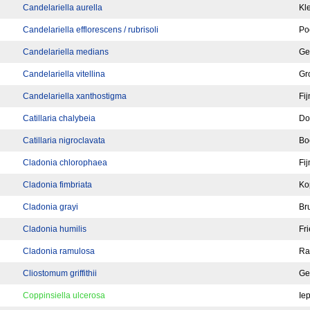
Candelariella aurella
Kl
Candelariella efflorescens / rubrisoli
Po
Candelariella medians
Ge
Candelariella vitellina
Gr
Candelariella xanthostigma
Fij
Catillaria chalybeia
Do
Catillaria nigroclavata
Bo
Cladonia chlorophaea
Fi
Cladonia fimbriata
Ko
Cladonia grayi
Br
Cladonia humilis
Fr
Cladonia ramulosa
Ra
Cliostomum griffithii
Ge
Coppinsiella ulcerosa
Ie