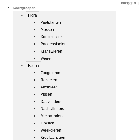
Inloggen
|
Soortgroepen
Flora
Vaatplanten
Mossen
Korstmossen
Paddenstoelen
Kranswieren
Wieren
Fauna
Zoogdieren
Reptielen
Amfibieën
Vissen
Dagvlinders
Nachtvlinders
Microvlinders
Libellen
Weekdieren
Kreeftachtigen