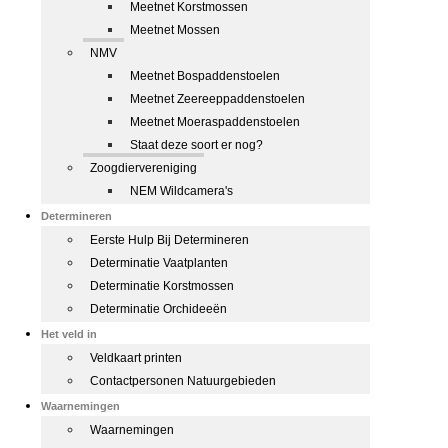
Meetnet Korstmossen
Meetnet Mossen
NMV
Meetnet Bospaddenstoelen
Meetnet Zeereeppaddenstoelen
Meetnet Moeraspaddenstoelen
Staat deze soort er nog?
Zoogdiervereniging
NEM Wildcamera's
Determineren
Eerste Hulp Bij Determineren
Determinatie Vaatplanten
Determinatie Korstmossen
Determinatie Orchideeën
Het veld in
Veldkaart printen
Contactpersonen Natuurgebieden
Waarnemingen
Waarnemingen