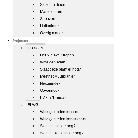
Stekelhuidigen
Manteldieren
Sponzen
Holtedieren
Overig marien
Projecten
FLORON
Het Nieuwe Strepen
Witte gebieden
Staat deze plant er nog?
Meetnet Muurplanten
Nectarindex
Oeverindex
LMF-a (Dunea)
BLWG
Witte gebieden mossen
Witte gebieden korstmossen
Staat dit mos er nog?
Staat dit korstmos er nog?