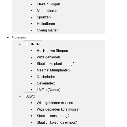
Stekelhuidigen
Manteldieren
Sponzen
Holtedieren
Overig marien
Projecten
FLORON
Het Nieuwe Strepen
Witte gebieden
Staat deze plant er nog?
Meetnet Muurplanten
Nectarindex
Oeverindex
LMF-a (Dunea)
BLWG
Witte gebieden mossen
Witte gebieden korstmossen
Staat dit mos er nog?
Staat dit korstmos er nog?