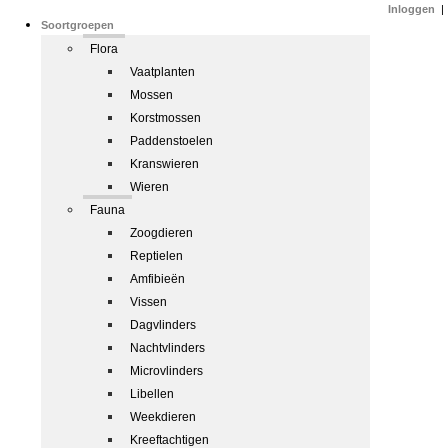
Inloggen
|
Soortgroepen
Flora
Vaatplanten
Mossen
Korstmossen
Paddenstoelen
Kranswieren
Wieren
Fauna
Zoogdieren
Reptielen
Amfibieën
Vissen
Dagvlinders
Nachtvlinders
Microvlinders
Libellen
Weekdieren
Kreeftachtigen