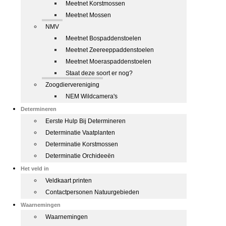
Meetnet Korstmossen
Meetnet Mossen
NMV
Meetnet Bospaddenstoelen
Meetnet Zeereeppaddenstoelen
Meetnet Moeraspaddenstoelen
Staat deze soort er nog?
Zoogdiervereniging
NEM Wildcamera's
Determineren
Eerste Hulp Bij Determineren
Determinatie Vaatplanten
Determinatie Korstmossen
Determinatie Orchideeën
Het veld in
Veldkaart printen
Contactpersonen Natuurgebieden
Waarnemingen
Waarnemingen