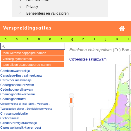
Over deze site
Privacy
Beheerders en validatoren
Verspreidingsatlas
a
b
c
d
e
f
g
h
i
j
k
l
Entoloma chloropolium
(Fr.) Bon
toon wetenschappelijke namen
verberg synoniemen
Citroensteelsatijnzwam
toon alleen geaccepteerde namen
Cambiumwaterkelkje
Canadese-fijnstraalmeeldauw
Carnivoor mestvaasje
Cedergrondbekerzwam
Cederhoutgordijnzwam
Champignonbekerzwam
Champignontruffel
Chloormycena sl, incl. Stink-, Voorjaars-,
Tweesporige chloor-, Bundelchloormycena
Chrysantporiebultje
Cichoreiroest
Cilindervormig draadwatje
Cipreswolfsmelk-klaverroest