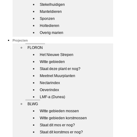
Stekelhuidigen
Manteldieren
Sponzen
Holtedieren
Overig marien
Projecten
FLORON
Het Nieuwe Strepen
Witte gebieden
Staat deze plant er nog?
Meetnet Muurplanten
Nectarindex
Oeverindex
LMF-a (Dunea)
BLWG
Witte gebieden mossen
Witte gebieden korstmossen
Staat dit mos er nog?
Staat dit korstmos er nog?