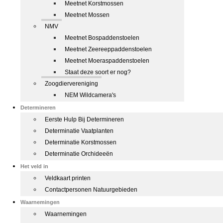
Meetnet Korstmossen
Meetnet Mossen
NMV
Meetnet Bospaddenstoelen
Meetnet Zeereeppaddenstoelen
Meetnet Moeraspaddenstoelen
Staat deze soort er nog?
Zoogdiervereniging
NEM Wildcamera's
Determineren
Eerste Hulp Bij Determineren
Determinatie Vaatplanten
Determinatie Korstmossen
Determinatie Orchideeën
Het veld in
Veldkaart printen
Contactpersonen Natuurgebieden
Waarnemingen
Waarnemingen