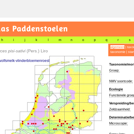
las Paddenstoelen
h
i
j
k
l
m
n
o
p
q
r
s
algemeen
|
taxo
es pisi-sativi
(Pers.) Liro
taxonomie
|
sta
olfsmelk-vlinderbloemenroest
Taxonomie/morf
Groep:
NMV soortcode:
Ecologie
Functionele groe
Verspreiding/be
Zeldzaamheid:
Determinatie/be
Microscopie: