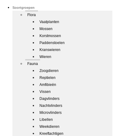
Soortgroepen
Flora
Vaatplanten
Mossen
Korstmossen
Paddenstoelen
Kranswieren
Wieren
Fauna
Zoogdieren
Reptielen
Amfibieën
Vissen
Dagvlinders
Nachtvlinders
Microvlinders
Libellen
Weekdieren
Kreeftachtigen