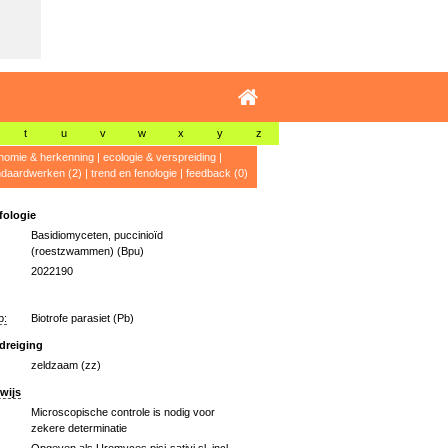
t
u
v
w
x
y
z
nomie & herkenning
|
ecologie & verspreiding
|
ndaardwerken (2)
|
trend en fenologie
|
feedback (0)
ologie
Basidiomyceten, puccinioïd
(roestzwammen) (Bpu)
2022190
p:
Biotrofe parasiet (Pb)
dreiging
zeldzaam (zz)
wijs
Microscopische controle is nodig voor
zekere determinatie