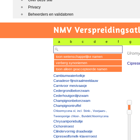
Over deze site
Privacy
Beheerders en validatoren
NMV Verspreidingsat
a
b
c
d
e
f
g
Uromyc
toon wetenschappelijke namen
verberg synoniemen
Cipresw
toon alleen geaccepteerde namen
Cambiumwaterkelkje
Canadese-fijnstraalmeeldauw
Carnivoor mestvaasje
Cedergrondbekerzwam
Cederhoutgordijnzwam
Champignonbekerzwam
Champignontruffel
Chloormycena sl, incl. Stink-, Voorjaars-,
Tweesporige chloor-, Bundelchloormycena
Chrysantporiebultje
Cichoreiroest
Cilindervormig draadwatje
Cipreswolfsmelk-klaverroest