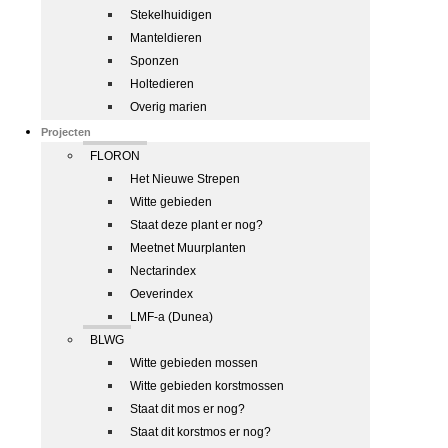
Stekelhuidigen
Manteldieren
Sponzen
Holtedieren
Overig marien
Projecten
FLORON
Het Nieuwe Strepen
Witte gebieden
Staat deze plant er nog?
Meetnet Muurplanten
Nectarindex
Oeverindex
LMF-a (Dunea)
BLWG
Witte gebieden mossen
Witte gebieden korstmossen
Staat dit mos er nog?
Staat dit korstmos er nog?