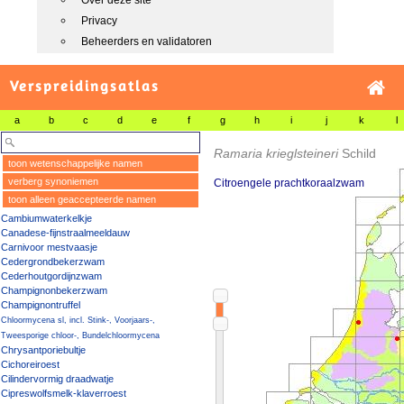
Over deze site
Privacy
Beheerders en validatoren
Verspreidingsatlas
a
b
c
d
e
f
g
h
i
j
k
l
Ramaria krieglsteineri
Schild
toon wetenschappelijke namen
verberg synoniemen
Citroengele prachtkoraalzwam
toon alleen geaccepteerde namen
Cambiumwaterkelkje
Canadese-fijnstraalmeeldauw
Carnivoor mestvaasje
Cedergrondbekerzwam
Cederhoutgordijnzwam
Champignonbekerzwam
Champignontruffel
Chloormycena sl, incl. Stink-, Voorjaars-,
Tweesporige chloor-, Bundelchloormycena
Chrysantporiebultje
Cichoreiroest
Cilindervormig draadwatje
Cipreswolfsmelk-klaverroest