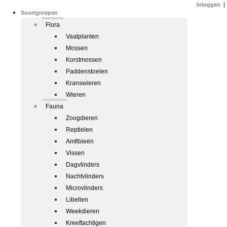
Inloggen
|
Soortgroepen
Flora
Vaatplanten
Mossen
Korstmossen
Paddenstoelen
Kranswieren
Wieren
Fauna
Zoogdieren
Reptielen
Amfibieën
Vissen
Dagvlinders
Nachtvlinders
Microvlinders
Libellen
Weekdieren
Kreeftachtigen