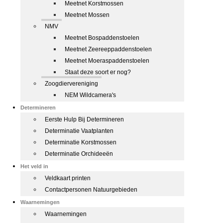
Meetnet Korstmossen
Meetnet Mossen
NMV
Meetnet Bospaddenstoelen
Meetnet Zeereeppaddenstoelen
Meetnet Moeraspaddenstoelen
Staat deze soort er nog?
Zoogdiervereniging
NEM Wildcamera's
Determineren
Eerste Hulp Bij Determineren
Determinatie Vaatplanten
Determinatie Korstmossen
Determinatie Orchideeën
Het veld in
Veldkaart printen
Contactpersonen Natuurgebieden
Waarnemingen
Waarnemingen