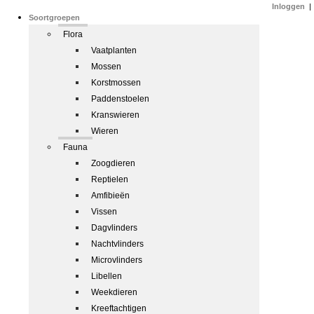
Inloggen
|
Soortgroepen
Flora
Vaatplanten
Mossen
Korstmossen
Paddenstoelen
Kranswieren
Wieren
Fauna
Zoogdieren
Reptielen
Amfibieën
Vissen
Dagvlinders
Nachtvlinders
Microvlinders
Libellen
Weekdieren
Kreeftachtigen