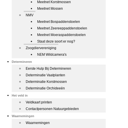
Meetnet Korstmossen
Meetnet Mossen
NMV
Meetnet Bospaddenstoelen
Meetnet Zeereeppaddenstoelen
Meetnet Moeraspaddenstoelen
Staat deze soort er nog?
Zoogdiervereniging
NEM Wildcamera's
Determineren
Eerste Hulp Bij Determineren
Determinatie Vaatplanten
Determinatie Korstmossen
Determinatie Orchideeën
Het veld in
Veldkaart printen
Contactpersonen Natuurgebieden
Waarnemingen
Waarnemingen