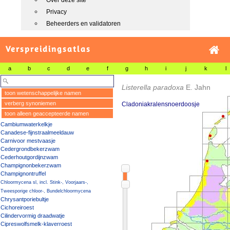
Over deze site
Privacy
Beheerders en validatoren
Verspreidingsatlas
a
b
c
d
e
f
g
h
i
j
k
l
Listerella paradoxa
E. Jahn
toon wetenschappelijke namen
verberg synoniemen
Cladoniakralensnoerdoosje
toon alleen geaccepteerde namen
Cambiumwaterkelkje
Canadese-fijnstraalmeeldauw
Carnivoor mestvaasje
Cedergrondbekerzwam
Cederhoutgordijnzwam
Champignonbekerzwam
Champignontruffel
Chloormycena sl, incl. Stink-, Voorjaars-,
Tweesporige chloor-, Bundelchloormycena
Chrysantporiebultje
Cichoreiroest
Cilindervormig draadwatje
Cipreswolfsmelk-klaverroest