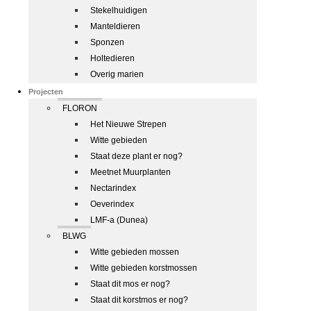
Stekelhuidigen
Manteldieren
Sponzen
Holtedieren
Overig marien
Projecten
FLORON
Het Nieuwe Strepen
Witte gebieden
Staat deze plant er nog?
Meetnet Muurplanten
Nectarindex
Oeverindex
LMF-a (Dunea)
BLWG
Witte gebieden mossen
Witte gebieden korstmossen
Staat dit mos er nog?
Staat dit korstmos er nog?