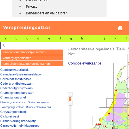
Over deze site
Privacy
Beheerders en validatoren
Verspreidingsatlas
a
b
c
d
e
f
g
h
i
j
k
l
Leptosphaeria ogilviensis
(Berk.
toon wetenschappelijke namen
Not.
verberg synoniemen
Composietvulkaantje
toon alleen geaccepteerde namen
Cambiumwaterkelkje
Canadese-fijnstraalmeeldauw
Carnivoor mestvaasje
Cedergrondbekerzwam
Cederhoutgordijnzwam
Champignonbekerzwam
Champignontruffel
Chloormycena sl, incl. Stink-, Voorjaars-,
Tweesporige chloor-, Bundelchloormycena
Chrysantporiebultje
Cichoreiroest
Cilindervormig draadwatje
Cipreswolfsmelk-klaverroest