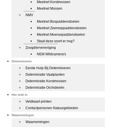
Meetnet Korstmossen
Meetnet Mossen
NMV
Meetnet Bospaddenstoelen
Meetnet Zeereeppaddenstoelen
Meetnet Moeraspaddenstoelen
Staat deze soort er nog?
Zoogdiervereniging
NEM Wildcamera's
Determineren
Eerste Hulp Bij Determineren
Determinatie Vaatplanten
Determinatie Korstmossen
Determinatie Orchideeën
Het veld in
Veldkaart printen
Contactpersonen Natuurgebieden
Waarnemingen
Waarnemingen