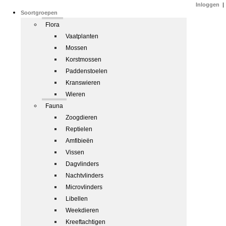
Inloggen
|
Soortgroepen
Flora
Vaatplanten
Mossen
Korstmossen
Paddenstoelen
Kranswieren
Wieren
Fauna
Zoogdieren
Reptielen
Amfibieën
Vissen
Dagvlinders
Nachtvlinders
Microvlinders
Libellen
Weekdieren
Kreeftachtigen