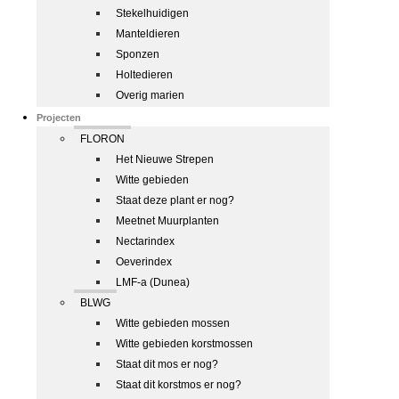
Stekelhuidigen
Manteldieren
Sponzen
Holtedieren
Overig marien
Projecten
FLORON
Het Nieuwe Strepen
Witte gebieden
Staat deze plant er nog?
Meetnet Muurplanten
Nectarindex
Oeverindex
LMF-a (Dunea)
BLWG
Witte gebieden mossen
Witte gebieden korstmossen
Staat dit mos er nog?
Staat dit korstmos er nog?