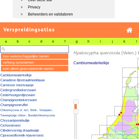
Over deze site
Privacy
Beheerders en validatoren
Verspreidingsatlas
a
b
c
d
e
f
g
h
i
j
k
l
Hyaloscypha quercicola
(Velen.)
toon wetenschappelijke namen
verberg synoniemen
Cambiumwaterkelkje
toon alleen geaccepteerde namen
Cambiumwaterkelkje
Canadese-fijnstraalmeeldauw
Carnivoor mestvaasje
Cedergrondbekerzwam
Cederhoutgordijnzwam
Champignonbekerzwam
Champignontruffel
Chloormycena sl, incl. Stink-, Voorjaars-,
Tweesporige chloor-, Bundelchloormycena
Chrysantporiebultje
Cichoreiroest
Cilindervormig draadwatje
Cipreswolfsmelk-klaverroest