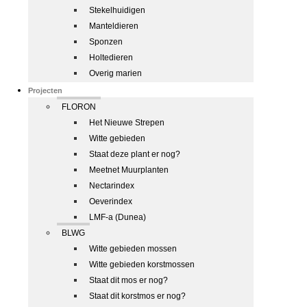
Stekelhuidigen
Manteldieren
Sponzen
Holtedieren
Overig marien
Projecten
FLORON
Het Nieuwe Strepen
Witte gebieden
Staat deze plant er nog?
Meetnet Muurplanten
Nectarindex
Oeverindex
LMF-a (Dunea)
BLWG
Witte gebieden mossen
Witte gebieden korstmossen
Staat dit mos er nog?
Staat dit korstmos er nog?