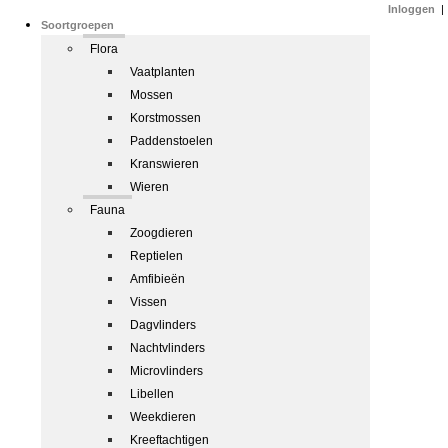
Inloggen
|
Soortgroepen
Flora
Vaatplanten
Mossen
Korstmossen
Paddenstoelen
Kranswieren
Wieren
Fauna
Zoogdieren
Reptielen
Amfibieën
Vissen
Dagvlinders
Nachtvlinders
Microvlinders
Libellen
Weekdieren
Kreeftachtigen