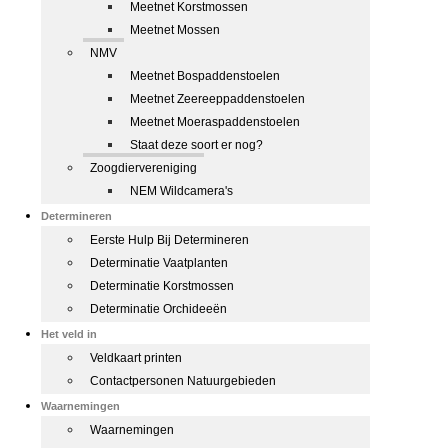
Meetnet Korstmossen
Meetnet Mossen
NMV
Meetnet Bospaddenstoelen
Meetnet Zeereeppaddenstoelen
Meetnet Moeraspaddenstoelen
Staat deze soort er nog?
Zoogdiervereniging
NEM Wildcamera's
Determineren
Eerste Hulp Bij Determineren
Determinatie Vaatplanten
Determinatie Korstmossen
Determinatie Orchideeën
Het veld in
Veldkaart printen
Contactpersonen Natuurgebieden
Waarnemingen
Waarnemingen