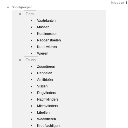
Inloggen
|
Soortgroepen
Flora
Vaatplanten
Mossen
Korstmossen
Paddenstoelen
Kranswieren
Wieren
Fauna
Zoogdieren
Reptielen
Amfibieën
Vissen
Dagvlinders
Nachtvlinders
Microvlinders
Libellen
Weekdieren
Kreeftachtigen