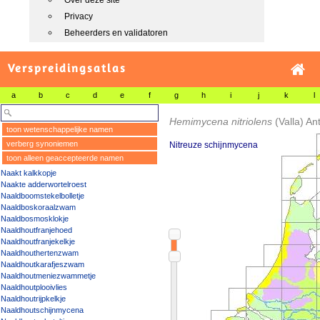
Over deze site
Privacy
Beheerders en validatoren
Verspreidingsatlas
a
b
c
d
e
f
g
h
i
j
k
l
Hemimycena nitriolens
(Valla) An
toon wetenschappelijke namen
verberg synoniemen
Nitreuze schijnmycena
toon alleen geaccepteerde namen
Naakt kalkkopje
Naakte adderwortelroest
Naaldboomstekelbolletje
Naaldboskoraalzwam
Naaldbosmosklokje
Naaldhoutfranjehoed
Naaldhoutfranjekelkje
Naaldhouthertenzwam
Naaldhoutkarafjeszwam
Naaldhoutmeniezwammetje
Naaldhoutplooivlies
Naaldhoutrijpkelkje
Naaldhoutschijnmycena