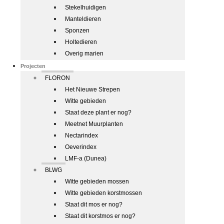
Stekelhuidigen
Manteldieren
Sponzen
Holtedieren
Overig marien
Projecten
FLORON
Het Nieuwe Strepen
Witte gebieden
Staat deze plant er nog?
Meetnet Muurplanten
Nectarindex
Oeverindex
LMF-a (Dunea)
BLWG
Witte gebieden mossen
Witte gebieden korstmossen
Staat dit mos er nog?
Staat dit korstmos er nog?