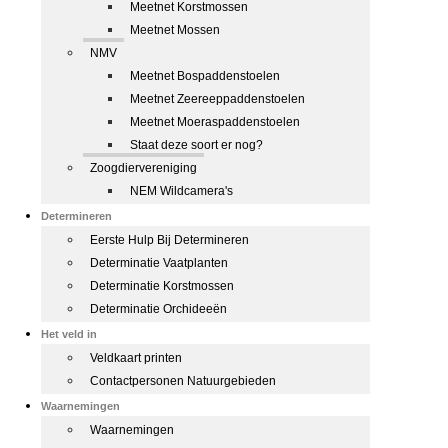
Meetnet Korstmossen
Meetnet Mossen
NMV
Meetnet Bospaddenstoelen
Meetnet Zeereeppaddenstoelen
Meetnet Moeraspaddenstoelen
Staat deze soort er nog?
Zoogdiervereniging
NEM Wildcamera's
Determineren
Eerste Hulp Bij Determineren
Determinatie Vaatplanten
Determinatie Korstmossen
Determinatie Orchideeën
Het veld in
Veldkaart printen
Contactpersonen Natuurgebieden
Waarnemingen
Waarnemingen