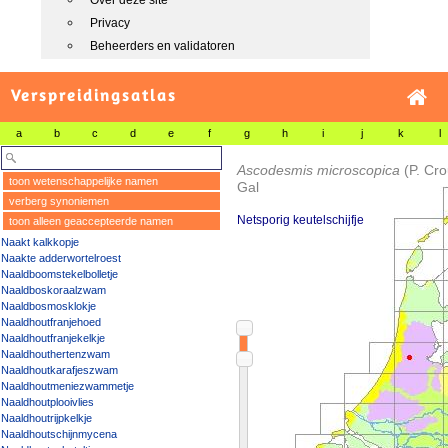
Over deze site
Privacy
Beheerders en validatoren
Verspreidingsatlas
a
b
c
d
e
f
g
h
i
j
k
l
Ascodesmis microscopica
(P. Cr
toon wetenschappelijke namen
Gal
verberg synoniemen
Netsporig keutelschijfje
toon alleen geaccepteerde namen
Naakt kalkkopje
Naakte adderwortelroest
Naaldboomstekelbolletje
Naaldboskoraalzwam
Naaldbosmosklokje
Naaldhoutfranjehoed
Naaldhoutfranjekelkje
Naaldhouthertenzwam
Naaldhoutkarafjeszwam
Naaldhoutmeniezwammetje
Naaldhoutplooivlies
Naaldhoutrijpkelkje
Naaldhoutschijnmycena