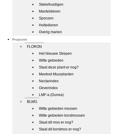
Stekelhuidigen
Manteldieren
Sponzen
Holtedieren
Overig marien
Projecten
FLORON
Het Nieuwe Strepen
Witte gebieden
Staat deze plant er nog?
Meetnet Muurplanten
Nectarindex
Oeverindex
LMF-a (Dunea)
BLWG
Witte gebieden mossen
Witte gebieden korstmossen
Staat dit mos er nog?
Staat dit korstmos er nog?