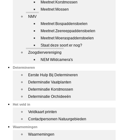
Meetnet Korstmossen
Meetnet Mossen
NMV
Meetnet Bospaddenstoelen
Meetnet Zeereeppaddenstoelen
Meetnet Moeraspaddenstoelen
Staat deze soort er nog?
Zoogdiervereniging
NEM Wildcamera's
Determineren
Eerste Hulp Bij Determineren
Determinatie Vaatplanten
Determinatie Korstmossen
Determinatie Orchideeën
Het veld in
Veldkaart printen
Contactpersonen Natuurgebieden
Waarnemingen
Waarnemingen