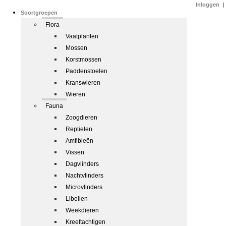
Inloggen
|
Soortgroepen
Flora
Vaatplanten
Mossen
Korstmossen
Paddenstoelen
Kranswieren
Wieren
Fauna
Zoogdieren
Reptielen
Amfibieën
Vissen
Dagvlinders
Nachtvlinders
Microvlinders
Libellen
Weekdieren
Kreeftachtigen