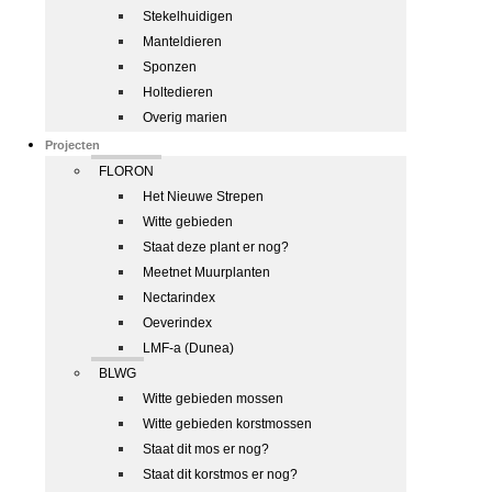
Stekelhuidigen
Manteldieren
Sponzen
Holtedieren
Overig marien
Projecten
FLORON
Het Nieuwe Strepen
Witte gebieden
Staat deze plant er nog?
Meetnet Muurplanten
Nectarindex
Oeverindex
LMF-a (Dunea)
BLWG
Witte gebieden mossen
Witte gebieden korstmossen
Staat dit mos er nog?
Staat dit korstmos er nog?