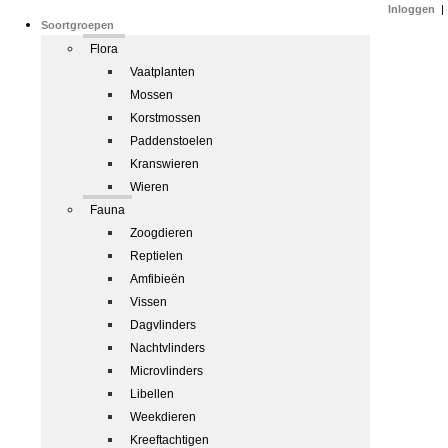
Inloggen
|
Soortgroepen
Flora
Vaatplanten
Mossen
Korstmossen
Paddenstoelen
Kranswieren
Wieren
Fauna
Zoogdieren
Reptielen
Amfibieën
Vissen
Dagvlinders
Nachtvlinders
Microvlinders
Libellen
Weekdieren
Kreeftachtigen