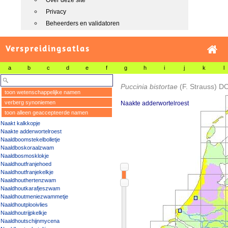
Over deze site
Privacy
Beheerders en validatoren
Verspreidingsatlas
a
b
c
d
e
f
g
h
i
j
k
l
Puccinia bistortae
(F. Strauss) DC
toon wetenschappelijke namen
verberg synoniemen
Naakte adderwortelroest
toon alleen geaccepteerde namen
Naakt kalkkopje
Naakte adderwortelroest
Naaldboomstekelbolletje
Naaldboskoraalzwam
Naaldbosmosklokje
Naaldhoutfranjehoed
Naaldhoutfranjekelkje
Naaldhouthertenzwam
Naaldhoutkarafjeszwam
Naaldhoutmeniezwammetje
Naaldhoutplooivlies
Naaldhoutrijpkelkje
Naaldhoutschijnmycena