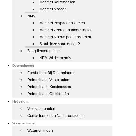
Meetnet Korstmossen
Meetnet Mossen
NMV
Meetnet Bospaddenstoelen
Meetnet Zeereeppaddenstoelen
Meetnet Moeraspaddenstoelen
Staat deze soort er nog?
Zoogdiervereniging
NEM Wildcamera's
Determineren
Eerste Hulp Bij Determineren
Determinatie Vaatplanten
Determinatie Korstmossen
Determinatie Orchideeën
Het veld in
Veldkaart printen
Contactpersonen Natuurgebieden
Waarnemingen
Waarnemingen