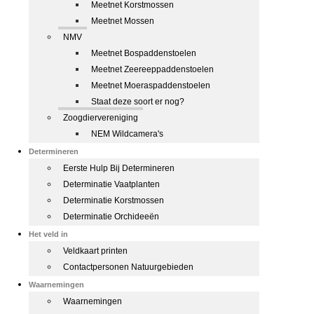
Meetnet Korstmossen
Meetnet Mossen
NMV
Meetnet Bospaddenstoelen
Meetnet Zeereeppaddenstoelen
Meetnet Moeraspaddenstoelen
Staat deze soort er nog?
Zoogdiervereniging
NEM Wildcamera's
Determineren
Eerste Hulp Bij Determineren
Determinatie Vaatplanten
Determinatie Korstmossen
Determinatie Orchideeën
Het veld in
Veldkaart printen
Contactpersonen Natuurgebieden
Waarnemingen
Waarnemingen