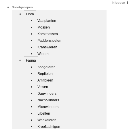
Inloggen
|
Soortgroepen
Flora
Vaatplanten
Mossen
Korstmossen
Paddenstoelen
Kranswieren
Wieren
Fauna
Zoogdieren
Reptielen
Amfibieën
Vissen
Dagvlinders
Nachtvlinders
Microvlinders
Libellen
Weekdieren
Kreeftachtigen