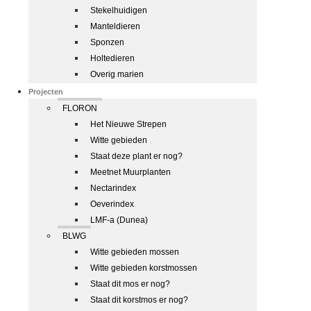
Stekelhuidigen
Manteldieren
Sponzen
Holtedieren
Overig marien
Projecten
FLORON
Het Nieuwe Strepen
Witte gebieden
Staat deze plant er nog?
Meetnet Muurplanten
Nectarindex
Oeverindex
LMF-a (Dunea)
BLWG
Witte gebieden mossen
Witte gebieden korstmossen
Staat dit mos er nog?
Staat dit korstmos er nog?