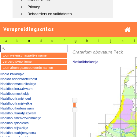
Over deze site
Privacy
Beheerders en validatoren
Verspreidingsatlas
a
b
c
d
e
f
g
h
i
j
k
l
Craterium obovatum
Peck
toon wetenschappelijke namen
verberg synoniemen
Netkalkbekertje
toon alleen geaccepteerde namen
Naakt kalkkopje
Naakte adderwortelroest
Naaldboomstekelbolletje
Naaldboskoraalzwam
Naaldbosmosklokje
Naaldhoutfranjehoed
Naaldhoutfranjekelkje
Naaldhouthertenzwam
Naaldhoutkarafjeszwam
Naaldhoutmeniezwammetje
Naaldhoutplooivlies
Naaldhoutrijpkelkje
Naaldhoutschijnmycena