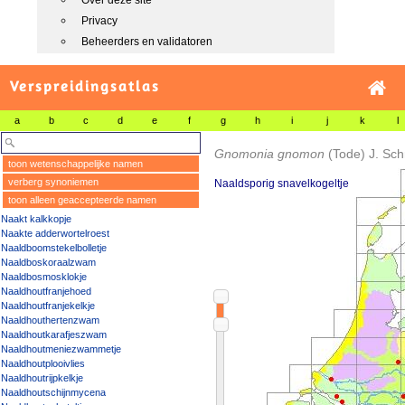
Over deze site
Privacy
Beheerders en validatoren
Verspreidingsatlas
a
b
c
d
e
f
g
h
i
j
k
l
Gnomonia gnomon
(Tode) J. Sch
toon wetenschappelijke namen
verberg synoniemen
Naaldsporig snavelkogeltje
toon alleen geaccepteerde namen
Naakt kalkkopje
Naakte adderwortelroest
Naaldboomstekelbolletje
Naaldboskoraalzwam
Naaldbosmosklokje
Naaldhoutfranjehoed
Naaldhoutfranjekelkje
Naaldhouthertenzwam
Naaldhoutkarafjeszwam
Naaldhoutmeniezwammetje
Naaldhoutplooivlies
Naaldhoutrijpkelkje
Naaldhoutschijnmycena