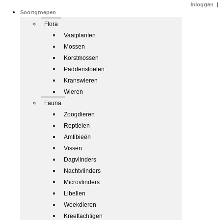
Inloggen
|
Soortgroepen
Flora
Vaatplanten
Mossen
Korstmossen
Paddenstoelen
Kranswieren
Wieren
Fauna
Zoogdieren
Reptielen
Amfibieën
Vissen
Dagvlinders
Nachtvlinders
Microvlinders
Libellen
Weekdieren
Kreeftachtigen