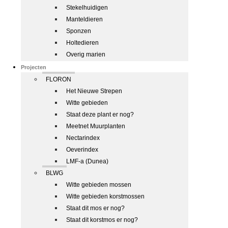
Stekelhuidigen
Manteldieren
Sponzen
Holtedieren
Overig marien
Projecten
FLORON
Het Nieuwe Strepen
Witte gebieden
Staat deze plant er nog?
Meetnet Muurplanten
Nectarindex
Oeverindex
LMF-a (Dunea)
BLWG
Witte gebieden mossen
Witte gebieden korstmossen
Staat dit mos er nog?
Staat dit korstmos er nog?