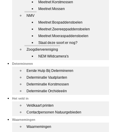
Meetnet Korstmossen
Meetnet Mossen
NMV
Meetnet Bospaddenstoelen
Meetnet Zeereeppaddenstoelen
Meetnet Moeraspaddenstoelen
Staat deze soort er nog?
Zoogdiervereniging
NEM Wildcamera's
Determineren
Eerste Hulp Bij Determineren
Determinatie Vaatplanten
Determinatie Korstmossen
Determinatie Orchideeën
Het veld in
Veldkaart printen
Contactpersonen Natuurgebieden
Waarnemingen
Waarnemingen