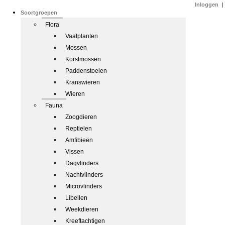
Inloggen
|
Soortgroepen
Flora
Vaatplanten
Mossen
Korstmossen
Paddenstoelen
Kranswieren
Wieren
Fauna
Zoogdieren
Reptielen
Amfibieën
Vissen
Dagvlinders
Nachtvlinders
Microvlinders
Libellen
Weekdieren
Kreeftachtigen