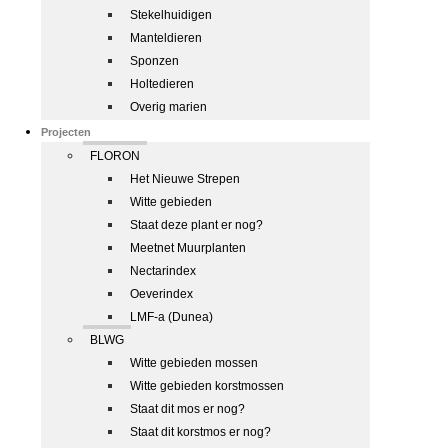
Stekelhuidigen
Manteldieren
Sponzen
Holtedieren
Overig marien
Projecten
FLORON
Het Nieuwe Strepen
Witte gebieden
Staat deze plant er nog?
Meetnet Muurplanten
Nectarindex
Oeverindex
LMF-a (Dunea)
BLWG
Witte gebieden mossen
Witte gebieden korstmossen
Staat dit mos er nog?
Staat dit korstmos er nog?