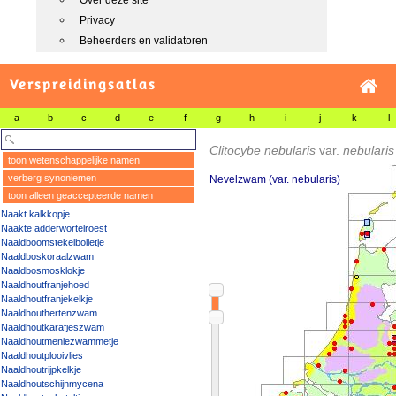
Over deze site
Privacy
Beheerders en validatoren
Verspreidingsatlas
a
b
c
d
e
f
g
h
i
j
k
l
Clitocybe nebularis
var.
nebulari
toon wetenschappelijke namen
verberg synoniemen
Nevelzwam (var. nebularis)
toon alleen geaccepteerde namen
Naakt kalkkopje
Naakte adderwortelroest
Naaldboomstekelbolletje
Naaldboskoraalzwam
Naaldbosmosklokje
Naaldhoutfranjehoed
Naaldhoutfranjekelkje
Naaldhouthertenzwam
Naaldhoutkarafjeszwam
Naaldhoutmeniezwammetje
Naaldhoutplooivlies
Naaldhoutrijpkelkje
Naaldhoutschijnmycena