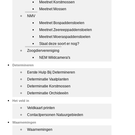
Meetnet Korstmossen
Meetnet Mossen
NMV
Meetnet Bospaddenstoelen
Meetnet Zeereeppaddenstoelen
Meetnet Moeraspaddenstoelen
Staat deze soort er nog?
Zoogdiervereniging
NEM Wildcamera's
Determineren
Eerste Hulp Bij Determineren
Determinatie Vaatplanten
Determinatie Korstmossen
Determinatie Orchideeën
Het veld in
Veldkaart printen
Contactpersonen Natuurgebieden
Waarnemingen
Waarnemingen