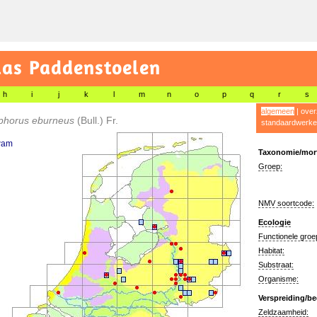
las Paddenstoelen
h
i
j
k
l
m
n
o
p
q
r
s
algemeen
|
over
phorus eburneus
(Bull.) Fr.
standaardwerke
wam
Taxonomie/morf
Groep:
NMV soortcode:
Ecologie
Functionele groe
Habitat:
Substraat:
Organisme:
Verspreiding/be
Zeldzaamheid: