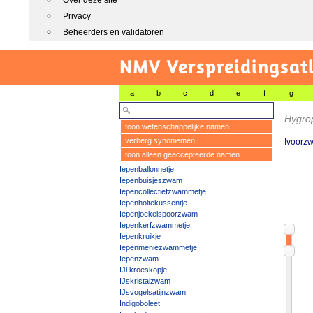
Over deze site
Privacy
Beheerders en validatoren
NMV Verspreidingsat
a
b
c
d
e
f
g
Hygro
toon wetenschappelijke namen
verberg synoniemen
Ivoorz
toon alleen geaccepteerde namen
Iepenballonnetje
Iepenbuisjeszwam
Iepencollectiefzwammetje
Iepenholtekussentje
Iepenjoekelspoorzwam
Iepenkerfzwammetje
Iepenkruikje
Iepenmeniezwammetje
Iepenzwam
IJl kroeskopje
IJskristalzwam
IJsvogelsatijnzwam
Indigoboleet