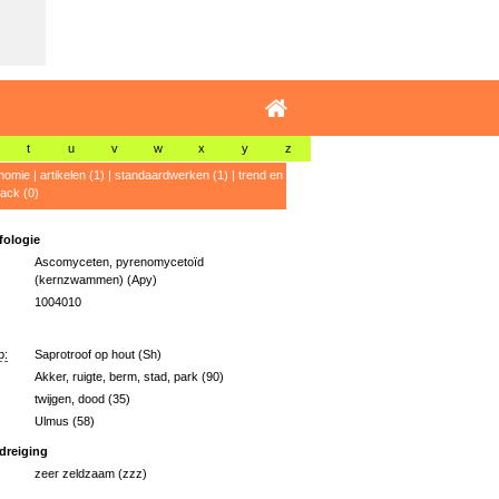
t
u
v
w
x
y
z
nomie
|
artikelen (1)
|
standaardwerken (1)
|
trend en
ack (0)
ologie
Ascomyceten, pyrenomycetoïd
(kernzwammen) (Apy)
1004010
p:
Saprotroof op hout (Sh)
Akker, ruigte, berm, stad, park (90)
twijgen, dood (35)
Ulmus (58)
dreiging
zeer zeldzaam (zzz)