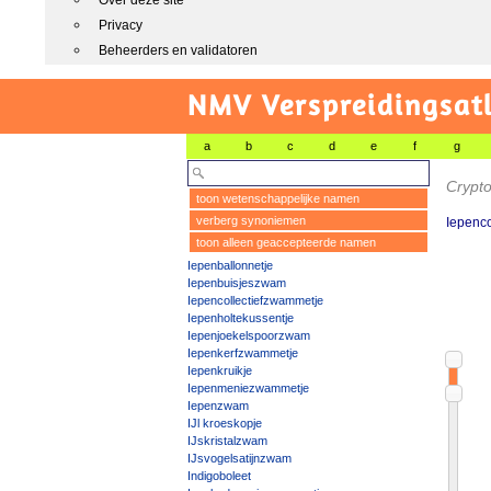
Over deze site
Privacy
Beheerders en validatoren
NMV Verspreidingsat
a
b
c
d
e
f
g
Crypt
toon wetenschappelijke namen
verberg synoniemen
Iepenco
toon alleen geaccepteerde namen
Iepenballonnetje
Iepenbuisjeszwam
Iepencollectiefzwammetje
Iepenholtekussentje
Iepenjoekelspoorzwam
Iepenkerfzwammetje
Iepenkruikje
Iepenmeniezwammetje
Iepenzwam
IJl kroeskopje
IJskristalzwam
IJsvogelsatijnzwam
Indigoboleet