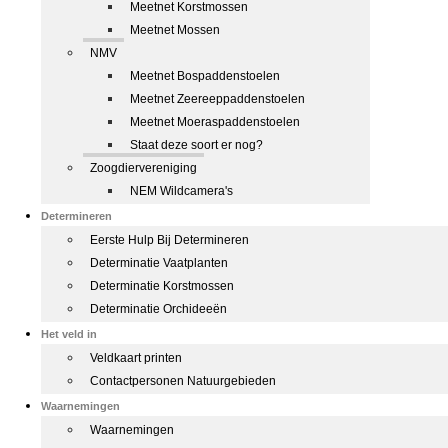
Meetnet Korstmossen
Meetnet Mossen
NMV
Meetnet Bospaddenstoelen
Meetnet Zeereeppaddenstoelen
Meetnet Moeraspaddenstoelen
Staat deze soort er nog?
Zoogdiervereniging
NEM Wildcamera's
Determineren
Eerste Hulp Bij Determineren
Determinatie Vaatplanten
Determinatie Korstmossen
Determinatie Orchideeën
Het veld in
Veldkaart printen
Contactpersonen Natuurgebieden
Waarnemingen
Waarnemingen