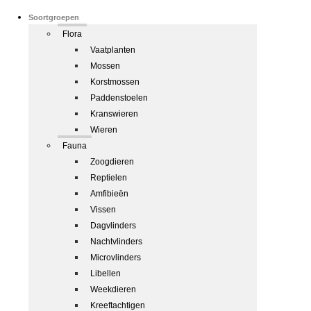
Soortgroepen
Flora
Vaatplanten
Mossen
Korstmossen
Paddenstoelen
Kranswieren
Wieren
Fauna
Zoogdieren
Reptielen
Amfibieën
Vissen
Dagvlinders
Nachtvlinders
Microvlinders
Libellen
Weekdieren
Kreeftachtigen