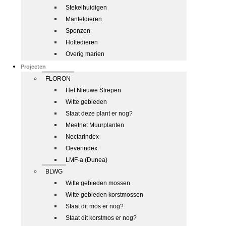
Stekelhuidigen
Manteldieren
Sponzen
Holtedieren
Overig marien
Projecten
FLORON
Het Nieuwe Strepen
Witte gebieden
Staat deze plant er nog?
Meetnet Muurplanten
Nectarindex
Oeverindex
LMF-a (Dunea)
BLWG
Witte gebieden mossen
Witte gebieden korstmossen
Staat dit mos er nog?
Staat dit korstmos er nog?