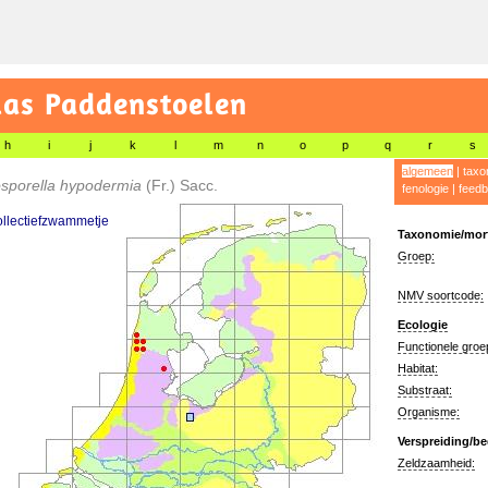
las Paddenstoelen
h
i
j
k
l
m
n
o
p
q
r
s
algemeen
|
taxo
osporella hypodermia
(Fr.) Sacc.
fenologie
|
feedb
llectiefzwammetje
Taxonomie/morf
Groep:
NMV soortcode:
Ecologie
Functionele groe
Habitat:
Substraat:
Organisme:
Verspreiding/be
Zeldzaamheid: