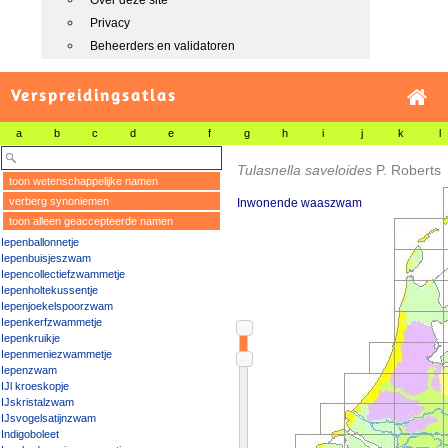
Over deze site
Privacy
Beheerders en validatoren
Verspreidingsatlas
a
b
c
d
e
f
g
h
i
j
k
l
Tulasnella saveloides
P. Roberts
toon wetenschappelijke namen
verberg synoniemen
Inwonende waaszwam
toon alleen geaccepteerde namen
Iepenballonnetje
Iepenbuisjeszwam
Iepencollectiefzwammetje
Iepenholtekussentje
Iepenjoekelspoorzwam
Iepenkerfzwammetje
Iepenkruikje
Iepenmeniezwammetje
Iepenzwam
IJl kroeskopje
IJskristalzwam
IJsvogelsatijnzwam
Indigoboleet