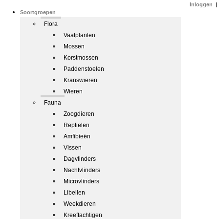
Inloggen
|
Soortgroepen
Flora
Vaatplanten
Mossen
Korstmossen
Paddenstoelen
Kranswieren
Wieren
Fauna
Zoogdieren
Reptielen
Amfibieën
Vissen
Dagvlinders
Nachtvlinders
Microvlinders
Libellen
Weekdieren
Kreeftachtigen