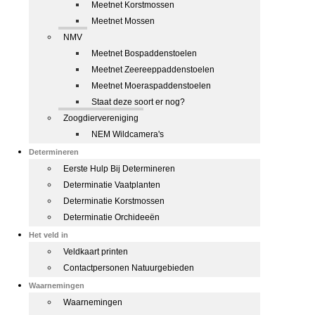
Meetnet Korstmossen
Meetnet Mossen
NMV
Meetnet Bospaddenstoelen
Meetnet Zeereeppaddenstoelen
Meetnet Moeraspaddenstoelen
Staat deze soort er nog?
Zoogdiervereniging
NEM Wildcamera's
Determineren
Eerste Hulp Bij Determineren
Determinatie Vaatplanten
Determinatie Korstmossen
Determinatie Orchideeën
Het veld in
Veldkaart printen
Contactpersonen Natuurgebieden
Waarnemingen
Waarnemingen