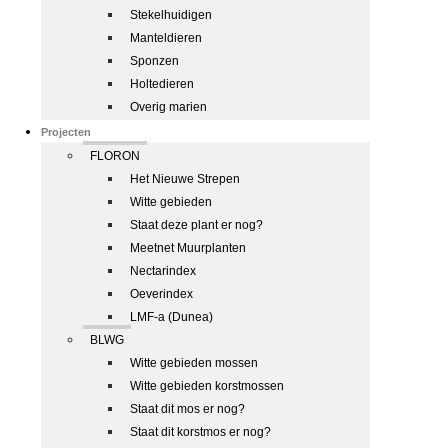
Stekelhuidigen
Manteldieren
Sponzen
Holtedieren
Overig marien
Projecten
FLORON
Het Nieuwe Strepen
Witte gebieden
Staat deze plant er nog?
Meetnet Muurplanten
Nectarindex
Oeverindex
LMF-a (Dunea)
BLWG
Witte gebieden mossen
Witte gebieden korstmossen
Staat dit mos er nog?
Staat dit korstmos er nog?