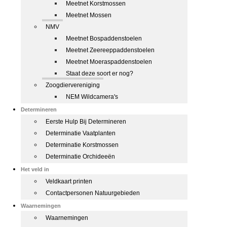
Meetnet Korstmossen
Meetnet Mossen
NMV
Meetnet Bospaddenstoelen
Meetnet Zeereeppaddenstoelen
Meetnet Moeraspaddenstoelen
Staat deze soort er nog?
Zoogdiervereniging
NEM Wildcamera's
Determineren
Eerste Hulp Bij Determineren
Determinatie Vaatplanten
Determinatie Korstmossen
Determinatie Orchideeën
Het veld in
Veldkaart printen
Contactpersonen Natuurgebieden
Waarnemingen
Waarnemingen