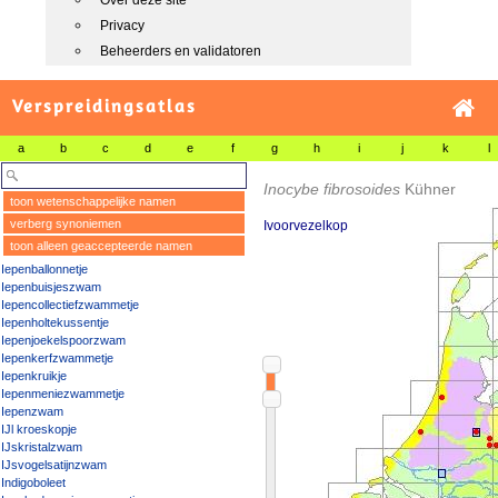
Over deze site
Privacy
Beheerders en validatoren
Verspreidingsatlas
a
b
c
d
e
f
g
h
i
j
k
l
Inocybe fibrosoides
Kühner
toon wetenschappelijke namen
verberg synoniemen
Ivoorvezelkop
toon alleen geaccepteerde namen
Iepenballonnetje
Iepenbuisjeszwam
Iepencollectiefzwammetje
Iepenholtekussentje
Iepenjoekelspoorzwam
Iepenkerfzwammetje
Iepenkruikje
Iepenmeniezwammetje
Iepenzwam
IJl kroeskopje
IJskristalzwam
IJsvogelsatijnzwam
Indigoboleet