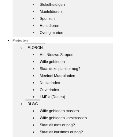
Stekelhuidigen
Manteldieren
Sponzen
Holtedieren
Overig marien
Projecten
FLORON
Het Nieuwe Strepen
Witte gebieden
Staat deze plant er nog?
Meetnet Muurplanten
Nectarindex
Oeverindex
LMF-a (Dunea)
BLWG
Witte gebieden mossen
Witte gebieden korstmossen
Staat dit mos er nog?
Staat dit korstmos er nog?