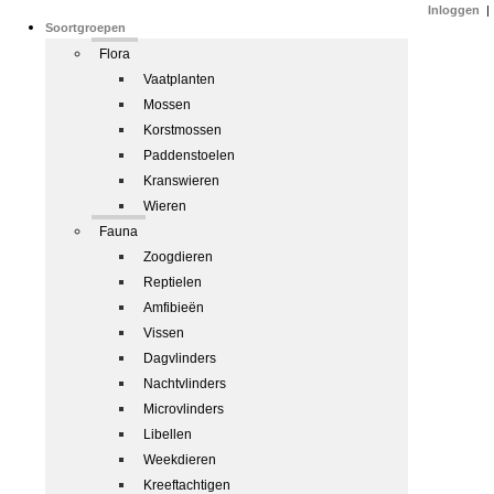
Inloggen
|
Soortgroepen
Flora
Vaatplanten
Mossen
Korstmossen
Paddenstoelen
Kranswieren
Wieren
Fauna
Zoogdieren
Reptielen
Amfibieën
Vissen
Dagvlinders
Nachtvlinders
Microvlinders
Libellen
Weekdieren
Kreeftachtigen