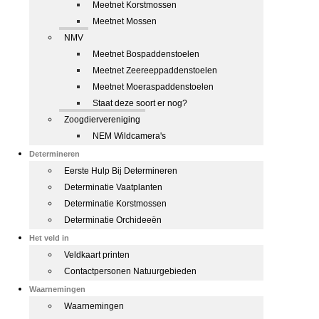
Meetnet Korstmossen
Meetnet Mossen
NMV
Meetnet Bospaddenstoelen
Meetnet Zeereeppaddenstoelen
Meetnet Moeraspaddenstoelen
Staat deze soort er nog?
Zoogdiervereniging
NEM Wildcamera's
Determineren
Eerste Hulp Bij Determineren
Determinatie Vaatplanten
Determinatie Korstmossen
Determinatie Orchideeën
Het veld in
Veldkaart printen
Contactpersonen Natuurgebieden
Waarnemingen
Waarnemingen