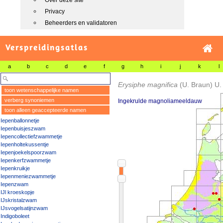
Over deze site
Privacy
Beheerders en validatoren
Verspreidingsatlas
a
b
c
d
e
f
g
h
i
j
k
l
Erysiphe magnifica
(U. Braun) U.
toon wetenschappelijke namen
verberg synoniemen
Ingekrulde magnoliameeldauw
toon alleen geaccepteerde namen
Iepenballonnetje
Iepenbuisjeszwam
Iepencollectiefzwammetje
Iepenholtekussentje
Iepenjoekelspoorzwam
Iepenkerfzwammetje
Iepenkruikje
Iepenmeniezwammetje
Iepenzwam
IJl kroeskopje
IJskristalzwam
IJsvogelsatijnzwam
Indigoboleet