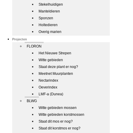
Stekelhuidigen
Manteldieren
Sponzen
Holtedieren
Overig marien
Projecten
FLORON
Het Nieuwe Strepen
Witte gebieden
Staat deze plant er nog?
Meetnet Muurplanten
Nectarindex
Oeverindex
LMF-a (Dunea)
BLWG
Witte gebieden mossen
Witte gebieden korstmossen
Staat dit mos er nog?
Staat dit korstmos er nog?