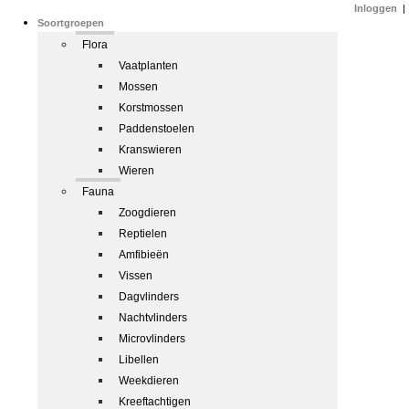
Inloggen
|
Soortgroepen
Flora
Vaatplanten
Mossen
Korstmossen
Paddenstoelen
Kranswieren
Wieren
Fauna
Zoogdieren
Reptielen
Amfibieën
Vissen
Dagvlinders
Nachtvlinders
Microvlinders
Libellen
Weekdieren
Kreeftachtigen