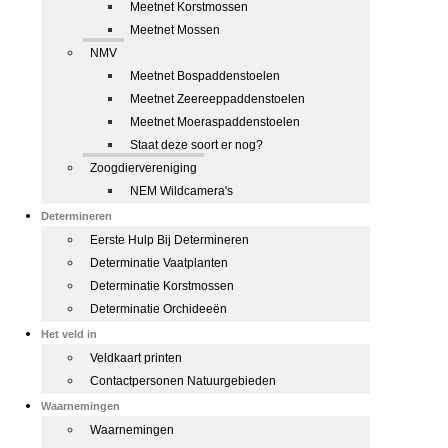
Meetnet Korstmossen
Meetnet Mossen
NMV
Meetnet Bospaddenstoelen
Meetnet Zeereeppaddenstoelen
Meetnet Moeraspaddenstoelen
Staat deze soort er nog?
Zoogdiervereniging
NEM Wildcamera's
Determineren
Eerste Hulp Bij Determineren
Determinatie Vaatplanten
Determinatie Korstmossen
Determinatie Orchideeën
Het veld in
Veldkaart printen
Contactpersonen Natuurgebieden
Waarnemingen
Waarnemingen