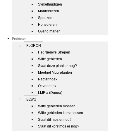
Stekelhuidigen
Manteldieren
Sponzen
Holtedieren
Overig marien
Projecten
FLORON
Het Nieuwe Strepen
Witte gebieden
Staat deze plant er nog?
Meetnet Muurplanten
Nectarindex
Oeverindex
LMF-a (Dunea)
BLWG
Witte gebieden mossen
Witte gebieden korstmossen
Staat dit mos er nog?
Staat dit korstmos er nog?