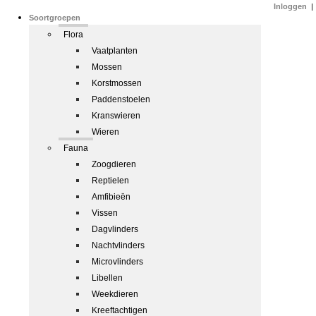
Inloggen
|
Soortgroepen
Flora
Vaatplanten
Mossen
Korstmossen
Paddenstoelen
Kranswieren
Wieren
Fauna
Zoogdieren
Reptielen
Amfibieën
Vissen
Dagvlinders
Nachtvlinders
Microvlinders
Libellen
Weekdieren
Kreeftachtigen