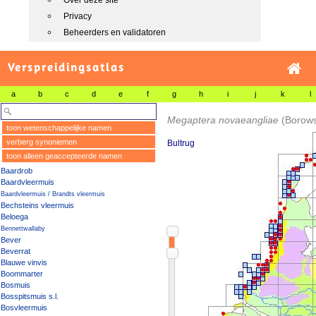
Over deze site
Privacy
Beheerders en validatoren
Verspreidingsatlas
a
b
c
d
e
f
g
h
i
j
k
l
Megaptera novaeangliae
(Borows
toon wetenschappelijke namen
verberg synoniemen
Bultrug
toon alleen geaccepteerde namen
Baardrob
Baardvleermuis
Baardvleermuis / Brandts vleermuis
Bechsteins vleermuis
Beloega
Bennettwallaby
Bever
Beverrat
Blauwe vinvis
Boommarter
Bosmuis
Bosspitsmuis s.l.
Bosvleermuis