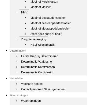
Meetnet Korstmossen
Meetnet Mossen
NMV
Meetnet Bospaddenstoelen
Meetnet Zeereeppaddenstoelen
Meetnet Moeraspaddenstoelen
Staat deze soort er nog?
Zoogdiervereniging
NEM Wildcamera's
Determineren
Eerste Hulp Bij Determineren
Determinatie Vaatplanten
Determinatie Korstmossen
Determinatie Orchideeën
Het veld in
Veldkaart printen
Contactpersonen Natuurgebieden
Waarnemingen
Waarnemingen