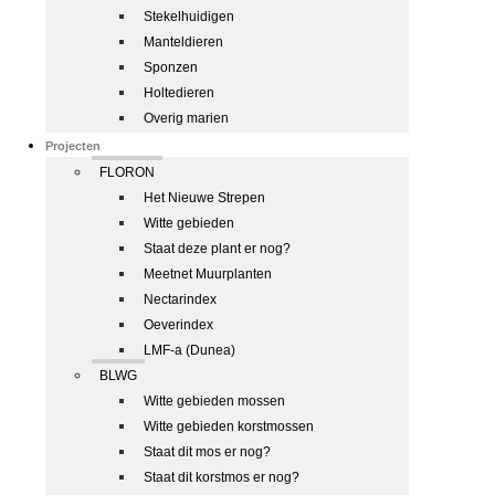
Stekelhuidigen
Manteldieren
Sponzen
Holtedieren
Overig marien
Projecten
FLORON
Het Nieuwe Strepen
Witte gebieden
Staat deze plant er nog?
Meetnet Muurplanten
Nectarindex
Oeverindex
LMF-a (Dunea)
BLWG
Witte gebieden mossen
Witte gebieden korstmossen
Staat dit mos er nog?
Staat dit korstmos er nog?