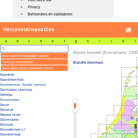
Over deze site
Privacy
Beheerders en validatoren
Verspreidingsatlas
a
b
c
d
e
f
g
h
i
j
k
l
Myotis brandtii
(Eversmann, 1845
toon wetenschappelijke namen
verberg synoniemen
Brandts vleermuis
toon alleen geaccepteerde namen
Baardrob
Baardvleermuis
Baardvleermuis / Brandts vleermuis
Bechsteins vleermuis
Beloega
Bennettwallaby
Bever
Beverrat
Blauwe vinvis
Boommarter
Bosmuis
Bosspitsmuis s.l.
Bosvleermuis