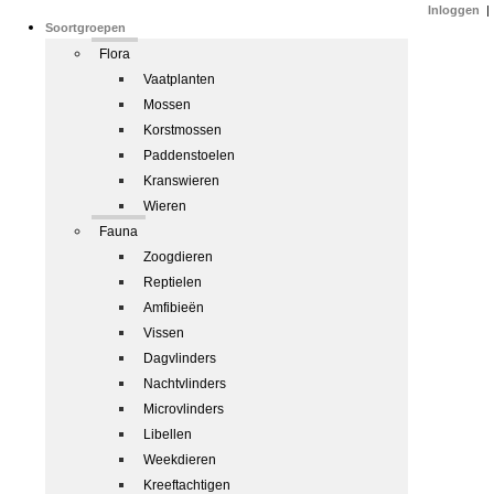
Inloggen
|
Soortgroepen
Flora
Vaatplanten
Mossen
Korstmossen
Paddenstoelen
Kranswieren
Wieren
Fauna
Zoogdieren
Reptielen
Amfibieën
Vissen
Dagvlinders
Nachtvlinders
Microvlinders
Libellen
Weekdieren
Kreeftachtigen