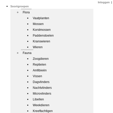
Inloggen
|
Soortgroepen
Flora
Vaatplanten
Mossen
Korstmossen
Paddenstoelen
Kranswieren
Wieren
Fauna
Zoogdieren
Reptielen
Amfibieën
Vissen
Dagvlinders
Nachtvlinders
Microvlinders
Libellen
Weekdieren
Kreeftachtigen