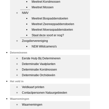
Meetnet Korstmossen
Meetnet Mossen
NMV
Meetnet Bospaddenstoelen
Meetnet Zeereeppaddenstoelen
Meetnet Moeraspaddenstoelen
Staat deze soort er nog?
Zoogdiervereniging
NEM Wildcamera's
Determineren
Eerste Hulp Bij Determineren
Determinatie Vaatplanten
Determinatie Korstmossen
Determinatie Orchideeën
Het veld in
Veldkaart printen
Contactpersonen Natuurgebieden
Waarnemingen
Waarnemingen