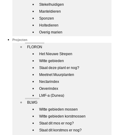
Stekelhuidigen
Manteldieren
Sponzen
Holtedieren
Overig marien
Projecten
FLORON
Het Nieuwe Strepen
Witte gebieden
Staat deze plant er nog?
Meetnet Muurplanten
Nectarindex
Oeverindex
LMF-a (Dunea)
BLWG
Witte gebieden mossen
Witte gebieden korstmossen
Staat dit mos er nog?
Staat dit korstmos er nog?