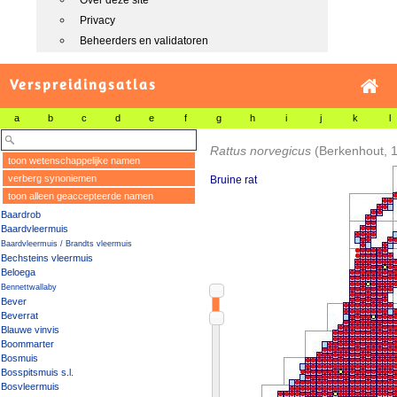
Over deze site
Privacy
Beheerders en validatoren
Verspreidingsatlas
a
b
c
d
e
f
g
h
i
j
k
l
Rattus norvegicus
(Berkenhout, 
toon wetenschappelijke namen
verberg synoniemen
Bruine rat
toon alleen geaccepteerde namen
Baardrob
Baardvleermuis
Baardvleermuis / Brandts vleermuis
Bechsteins vleermuis
Beloega
Bennettwallaby
Bever
Beverrat
Blauwe vinvis
Boommarter
Bosmuis
Bosspitsmuis s.l.
Bosvleermuis