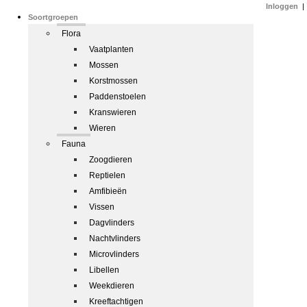
Inloggen
|
Soortgroepen
Flora
Vaatplanten
Mossen
Korstmossen
Paddenstoelen
Kranswieren
Wieren
Fauna
Zoogdieren
Reptielen
Amfibieën
Vissen
Dagvlinders
Nachtvlinders
Microvlinders
Libellen
Weekdieren
Kreeftachtigen