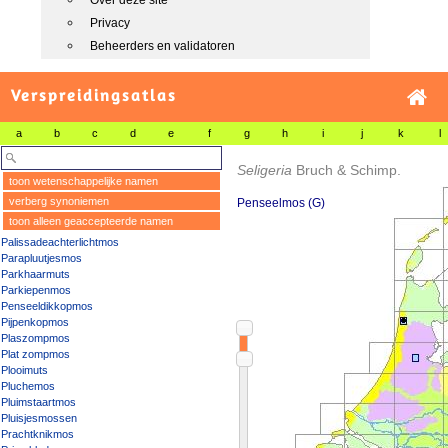
Over deze site
Privacy
Beheerders en validatoren
Verspreidingsatlas
a
b
c
d
e
f
g
h
i
j
k
l
Seligeria
Bruch & Schimp.
toon wetenschappelijke namen
verberg synoniemen
Penseelmos (G)
toon alleen geaccepteerde namen
Palissadeachterlichtmos
Parapluutjesmos
Parkhaarmuts
Parkiepenmos
Penseeldikkopmos
Pijpenkopmos
Plaszompmos
Plat zompmos
Plooimuts
Pluchemos
Pluimstaartmos
Pluisjesmossen
Prachtknikmos