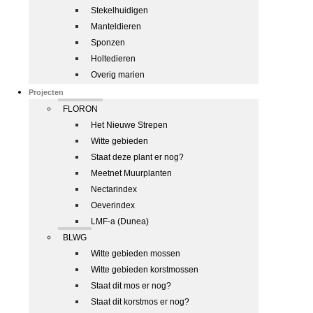
Stekelhuidigen
Manteldieren
Sponzen
Holtedieren
Overig marien
Projecten
FLORON
Het Nieuwe Strepen
Witte gebieden
Staat deze plant er nog?
Meetnet Muurplanten
Nectarindex
Oeverindex
LMF-a (Dunea)
BLWG
Witte gebieden mossen
Witte gebieden korstmossen
Staat dit mos er nog?
Staat dit korstmos er nog?