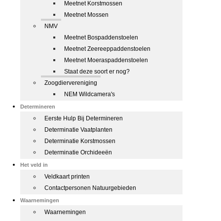
Meetnet Korstmossen
Meetnet Mossen
NMV
Meetnet Bospaddenstoelen
Meetnet Zeereeppaddenstoelen
Meetnet Moeraspaddenstoelen
Staat deze soort er nog?
Zoogdiervereniging
NEM Wildcamera's
Determineren
Eerste Hulp Bij Determineren
Determinatie Vaatplanten
Determinatie Korstmossen
Determinatie Orchideeën
Het veld in
Veldkaart printen
Contactpersonen Natuurgebieden
Waarnemingen
Waarnemingen