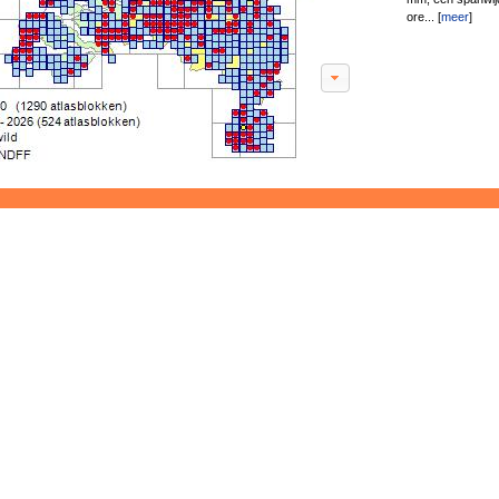
ore... [
meer
]