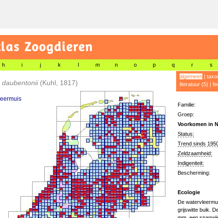
las Zoogdieren
h
i
j
k
l
m
n
o
p
q
r
s
algemeen
|
taxo
 daubentonii
(Kuhl, 1817)
literatuur (5)
|
fe
leermuis
Familie:
Groep:
Voorkomen in N
Status:
Trend sinds 1950
Zeldzaamheid:
Indigeniteit:
Bescherming:
Ecologie
De watervleermui
grijswitte buik. D
mm, een spanwijd