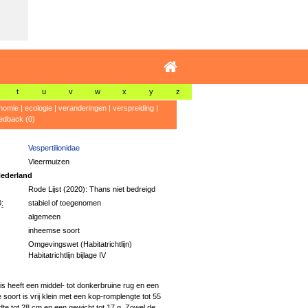
t
u
v
w
x
y
z
nomie
|
ecologie
|
veranderingen
|
verspreiding
|
edback (0)
Vespertilionidae
Vleermuizen
ederland
Rode Lijst (2020): Thans niet bedreigd
:
stabiel of toegenomen
algemeen
inheemse soort
Omgevingswet (Habitatrichtlijn)
Habitatrichtlijn bijlage IV
s heeft een middel- tot donkerbruine rug en een
e soort is vrij klein met een kop-romplengte tot 55
te tot 28 cm en een gewicht tot 17 g. Zowel de