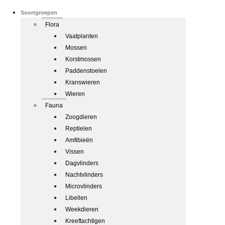
Soortgroepen
Flora
Vaatplanten
Mossen
Korstmossen
Paddenstoelen
Kranswieren
Wieren
Fauna
Zoogdieren
Reptielen
Amfibieën
Vissen
Dagvlinders
Nachtvlinders
Microvlinders
Libellen
Weekdieren
Kreeftachtigen