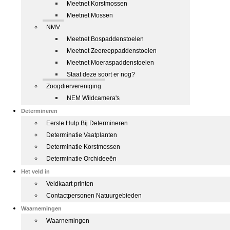
Meetnet Korstmossen
Meetnet Mossen
NMV
Meetnet Bospaddenstoelen
Meetnet Zeereeppaddenstoelen
Meetnet Moeraspaddenstoelen
Staat deze soort er nog?
Zoogdiervereniging
NEM Wildcamera's
Determineren
Eerste Hulp Bij Determineren
Determinatie Vaatplanten
Determinatie Korstmossen
Determinatie Orchideeën
Het veld in
Veldkaart printen
Contactpersonen Natuurgebieden
Waarnemingen
Waarnemingen