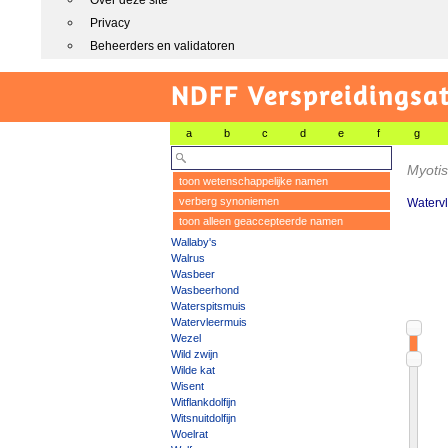
Over deze site
Privacy
Beheerders en validatoren
NDFF Verspreidingsat
a
b
c
d
e
f
g
Myotis
toon wetenschappelijke namen
verberg synoniemen
Waterv
toon alleen geaccepteerde namen
Wallaby's
Walrus
Wasbeer
Wasbeerhond
Waterspitsmuis
Watervleermuis
Wezel
Wild zwijn
Wilde kat
Wisent
Witflankdolfijn
Witsnuitdolfijn
Woelrat