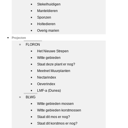
Stekelhuidigen
Manteldieren
Sponzen
Holtedieren
Overig marien
Projecten
FLORON
Het Nieuwe Strepen
Witte gebieden
Staat deze plant er nog?
Meetnet Muurplanten
Nectarindex
Oeverindex
LMF-a (Dunea)
BLWG
Witte gebieden mossen
Witte gebieden korstmossen
Staat dit mos er nog?
Staat dit korstmos er nog?