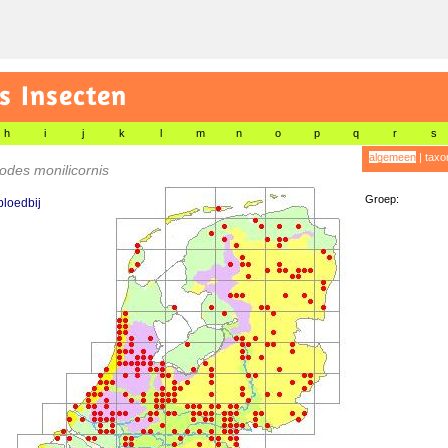
s Insecten
h
i
j
k
l
m
n
o
p
q
r
s
algemeen
|
taxo
des monilicornis
Groep:
loedbij