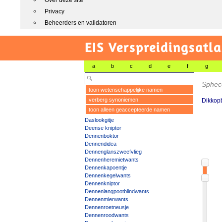
Over deze site
Privacy
Beheerders en validatoren
EIS Verspreidingsatla
a
b
c
d
e
f
g
Spheco
toon wetenschappelijke namen
verberg synoniemen
Dikkopb
toon alleen geaccepteerde namen
Daslookgitje
Deense kniptor
Dennenboktor
Dennendidea
Dennenglanszweefvlieg
Dennenheremietwants
Dennenkapoentje
Dennenkegelwants
Dennenkniptor
Dennenlangpootblindwants
Dennenmierwants
Dennenroetneusje
Dennenroodwants