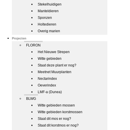
Stekelhuidigen
Manteldieren
Sponzen
Holtedieren
Overig marien
Projecten
FLORON
Het Nieuwe Strepen
Witte gebieden
Staat deze plant er nog?
Meetnet Muurplanten
Nectarindex
Oeverindex
LMF-a (Dunea)
BLWG
Witte gebieden mossen
Witte gebieden korstmossen
Staat dit mos er nog?
Staat dit korstmos er nog?