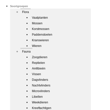
Soortgroepen
Flora
Vaatplanten
Mossen
Korstmossen
Paddenstoelen
Kranswieren
Wieren
Fauna
Zoogdieren
Reptielen
Amfibieën
Vissen
Dagvlinders
Nachtvlinders
Microvlinders
Libellen
Weekdieren
Kreeftachtigen