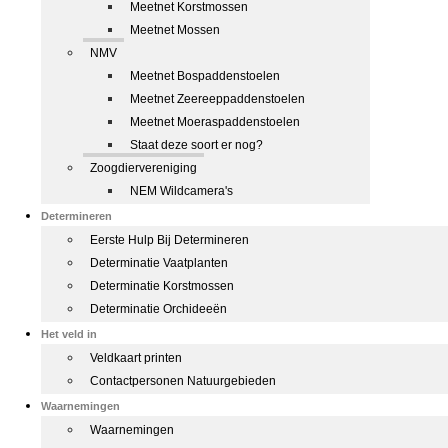
Meetnet Korstmossen
Meetnet Mossen
NMV
Meetnet Bospaddenstoelen
Meetnet Zeereeppaddenstoelen
Meetnet Moeraspaddenstoelen
Staat deze soort er nog?
Zoogdiervereniging
NEM Wildcamera's
Determineren
Eerste Hulp Bij Determineren
Determinatie Vaatplanten
Determinatie Korstmossen
Determinatie Orchideeën
Het veld in
Veldkaart printen
Contactpersonen Natuurgebieden
Waarnemingen
Waarnemingen