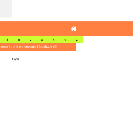
t
u
v
w
x
y
z
nomie
|
trend en fenologie
|
feedback (0)
Bijen