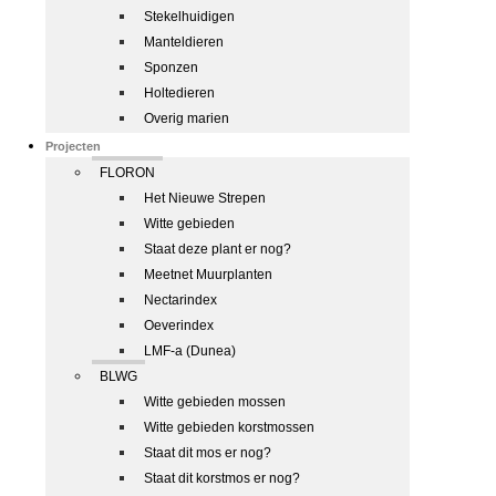
Stekelhuidigen
Manteldieren
Sponzen
Holtedieren
Overig marien
Projecten
FLORON
Het Nieuwe Strepen
Witte gebieden
Staat deze plant er nog?
Meetnet Muurplanten
Nectarindex
Oeverindex
LMF-a (Dunea)
BLWG
Witte gebieden mossen
Witte gebieden korstmossen
Staat dit mos er nog?
Staat dit korstmos er nog?