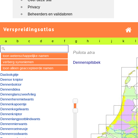
Over deze site
Privacy
Beheerders en validatoren
Verspreidingsatlas
a
b
c
d
e
f
g
h
i
j
k
l
Psilota atra
toon wetenschappelijke namen
verberg synoniemen
Dennenspitsbek
toon alleen geaccepteerde namen
Daslookgitje
Deense kniptor
Dennenboktor
Dennendidea
Dennenglanszweefvlieg
Dennenheremietwants
Dennenkapoentje
Dennenkegelwants
Dennenkniptor
Dennenlangpootblindwants
Dennenmierwants
Dennenroetneusje
Dennenroodwants