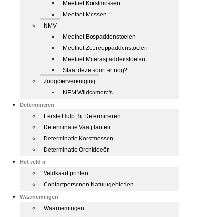
Meetnet Korstmossen
Meetnet Mossen
NMV
Meetnet Bospaddenstoelen
Meetnet Zeereeppaddenstoelen
Meetnet Moeraspaddenstoelen
Staat deze soort er nog?
Zoogdiervereniging
NEM Wildcamera's
Determineren
Eerste Hulp Bij Determineren
Determinatie Vaatplanten
Determinatie Korstmossen
Determinatie Orchideeën
Het veld in
Veldkaart printen
Contactpersonen Natuurgebieden
Waarnemingen
Waarnemingen