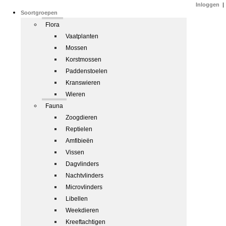
Inloggen
|
Soortgroepen
Flora
Vaatplanten
Mossen
Korstmossen
Paddenstoelen
Kranswieren
Wieren
Fauna
Zoogdieren
Reptielen
Amfibieën
Vissen
Dagvlinders
Nachtvlinders
Microvlinders
Libellen
Weekdieren
Kreeftachtigen