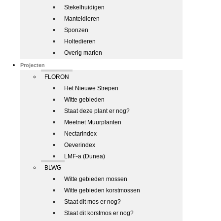
Stekelhuidigen
Manteldieren
Sponzen
Holtedieren
Overig marien
Projecten
FLORON
Het Nieuwe Strepen
Witte gebieden
Staat deze plant er nog?
Meetnet Muurplanten
Nectarindex
Oeverindex
LMF-a (Dunea)
BLWG
Witte gebieden mossen
Witte gebieden korstmossen
Staat dit mos er nog?
Staat dit korstmos er nog?