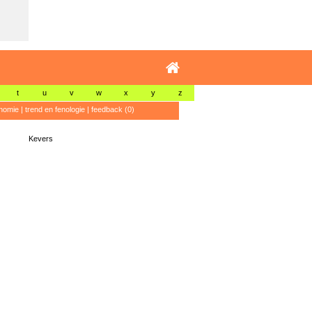
t
u
v
w
x
y
z
nomie
|
trend en fenologie
|
feedback (0)
Kevers