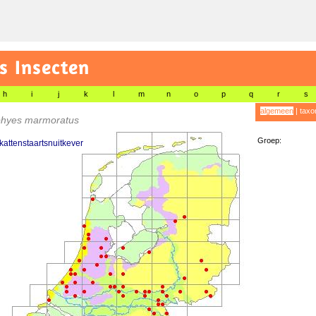
s Insecten
h
i
j
k
l
m
n
o
p
q
r
s
algemeen
|
taxo
hyes marmoratus
Groep:
attenstaartsnuitkever