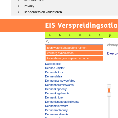
Over deze site
Privacy
Beheerders en validatoren
EIS Verspreidingsatla
a
b
c
d
e
f
g
Nanop
toon wetenschappelijke namen
verberg synoniemen
Dwerg-k
toon alleen geaccepteerde namen
Daslookgitje
Deense kniptor
Dennenboktor
Dennendidea
Dennenglanszweefvlieg
Dennenheremietwants
Dennenkapoentje
Dennenkegelwants
Dennenkniptor
Dennenlangpootblindwants
Dennenmierwants
Dennenroetneusje
Dennenroodwants