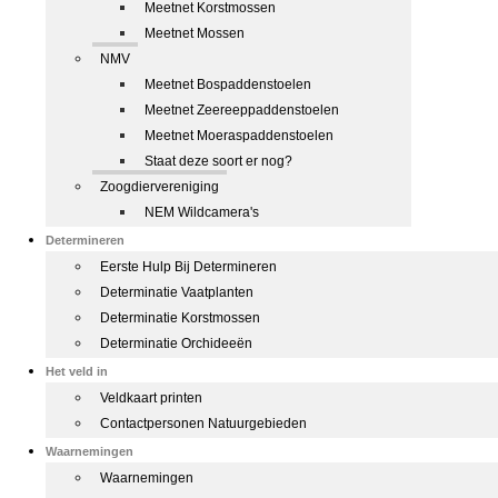
Meetnet Korstmossen
Meetnet Mossen
NMV
Meetnet Bospaddenstoelen
Meetnet Zeereeppaddenstoelen
Meetnet Moeraspaddenstoelen
Staat deze soort er nog?
Zoogdiervereniging
NEM Wildcamera's
Determineren
Eerste Hulp Bij Determineren
Determinatie Vaatplanten
Determinatie Korstmossen
Determinatie Orchideeën
Het veld in
Veldkaart printen
Contactpersonen Natuurgebieden
Waarnemingen
Waarnemingen