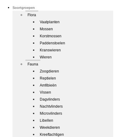
Soortgroepen
Flora
Vaatplanten
Mossen
Korstmossen
Paddenstoelen
Kranswieren
Wieren
Fauna
Zoogdieren
Reptielen
Amfibieën
Vissen
Dagvlinders
Nachtvlinders
Microvlinders
Libellen
Weekdieren
Kreeftachtigen