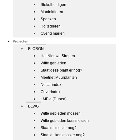
Stekelhuidigen
Manteldieren
Sponzen
Holtedieren
Overig marien
Projecten
FLORON
Het Nieuwe Strepen
Witte gebieden
Staat deze plant er nog?
Meetnet Muurplanten
Nectarindex
Oeverindex
LMF-a (Dunea)
BLWG
Witte gebieden mossen
Witte gebieden korstmossen
Staat dit mos er nog?
Staat dit korstmos er nog?