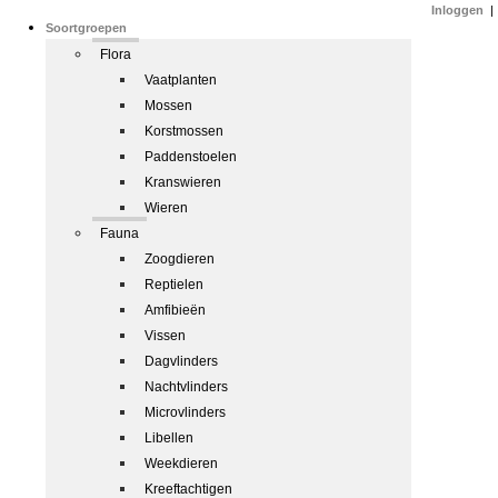
Inloggen
|
Soortgroepen
Flora
Vaatplanten
Mossen
Korstmossen
Paddenstoelen
Kranswieren
Wieren
Fauna
Zoogdieren
Reptielen
Amfibieën
Vissen
Dagvlinders
Nachtvlinders
Microvlinders
Libellen
Weekdieren
Kreeftachtigen