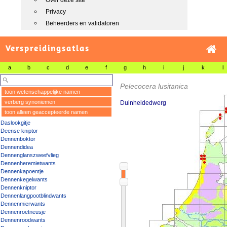
Over deze site
Privacy
Beheerders en validatoren
Verspreidingsatlas
a
b
c
d
e
f
g
h
i
j
k
l
Pelecocera lusitanica
toon wetenschappelijke namen
verberg synoniemen
Duinheidedwerg
toon alleen geaccepteerde namen
Daslookgitje
Deense kniptor
Dennenboktor
Dennendidea
Dennenglanszweefvlieg
Dennenheremietwants
Dennenkapoentje
Dennenkegelwants
Dennenkniptor
Dennenlangpootblindwants
Dennenmierwants
Dennenroetneusje
Dennenroodwants