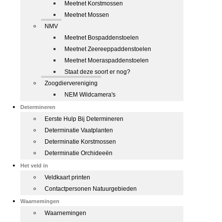
Meetnet Korstmossen
Meetnet Mossen
NMV
Meetnet Bospaddenstoelen
Meetnet Zeereeppaddenstoelen
Meetnet Moeraspaddenstoelen
Staat deze soort er nog?
Zoogdiervereniging
NEM Wildcamera's
Determineren
Eerste Hulp Bij Determineren
Determinatie Vaatplanten
Determinatie Korstmossen
Determinatie Orchideeën
Het veld in
Veldkaart printen
Contactpersonen Natuurgebieden
Waarnemingen
Waarnemingen