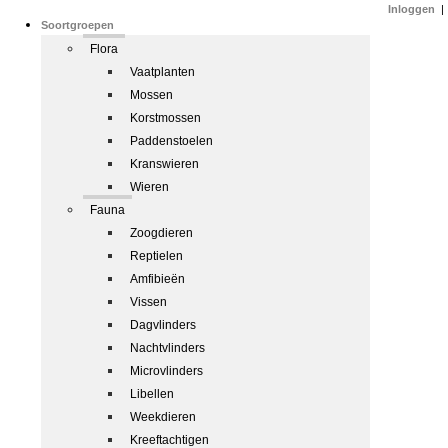
Inloggen
|
Soortgroepen
Flora
Vaatplanten
Mossen
Korstmossen
Paddenstoelen
Kranswieren
Wieren
Fauna
Zoogdieren
Reptielen
Amfibieën
Vissen
Dagvlinders
Nachtvlinders
Microvlinders
Libellen
Weekdieren
Kreeftachtigen