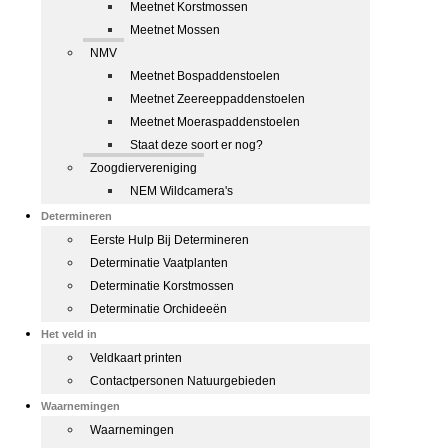
Meetnet Korstmossen
Meetnet Mossen
NMV
Meetnet Bospaddenstoelen
Meetnet Zeereeppaddenstoelen
Meetnet Moeraspaddenstoelen
Staat deze soort er nog?
Zoogdiervereniging
NEM Wildcamera's
Determineren
Eerste Hulp Bij Determineren
Determinatie Vaatplanten
Determinatie Korstmossen
Determinatie Orchideeën
Het veld in
Veldkaart printen
Contactpersonen Natuurgebieden
Waarnemingen
Waarnemingen