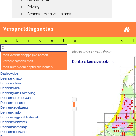
Over deze site
Privacy
Beheerders en validatoren
Verspreidingsatlas
a
b
c
d
e
f
g
h
i
j
k
l
Neoascia meticulosa
toon wetenschappelijke namen
verberg synoniemen
Donkere korsetzweefvlieg
toon alleen geaccepteerde namen
Daslookgitje
Deense kniptor
Dennenboktor
Dennendidea
Dennenglanszweefvlieg
Dennenheremietwants
Dennenkapoentje
Dennenkegelwants
Dennenkniptor
Dennenlangpootblindwants
Dennenmierwants
Dennenroetneusje
Dennenroodwants