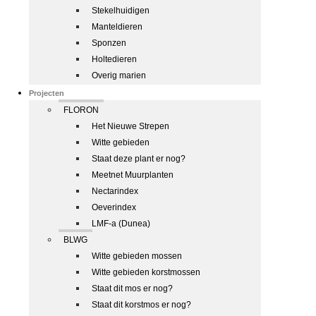
Stekelhuidigen
Manteldieren
Sponzen
Holtedieren
Overig marien
Projecten
FLORON
Het Nieuwe Strepen
Witte gebieden
Staat deze plant er nog?
Meetnet Muurplanten
Nectarindex
Oeverindex
LMF-a (Dunea)
BLWG
Witte gebieden mossen
Witte gebieden korstmossen
Staat dit mos er nog?
Staat dit korstmos er nog?