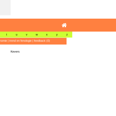
t
u
v
w
x
y
z
nomie
|
trend en fenologie
|
feedback (0)
Kevers