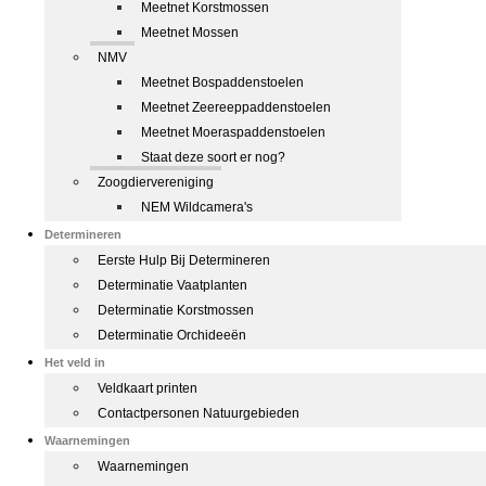
Meetnet Korstmossen
Meetnet Mossen
NMV
Meetnet Bospaddenstoelen
Meetnet Zeereeppaddenstoelen
Meetnet Moeraspaddenstoelen
Staat deze soort er nog?
Zoogdiervereniging
NEM Wildcamera's
Determineren
Eerste Hulp Bij Determineren
Determinatie Vaatplanten
Determinatie Korstmossen
Determinatie Orchideeën
Het veld in
Veldkaart printen
Contactpersonen Natuurgebieden
Waarnemingen
Waarnemingen