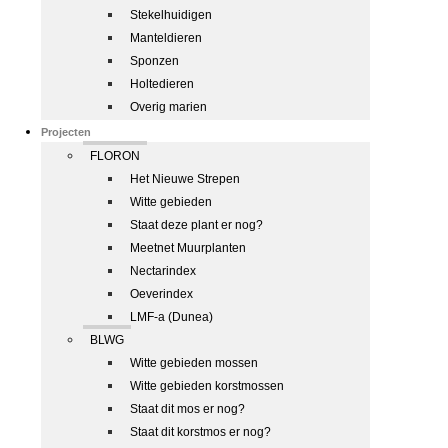
Stekelhuidigen
Manteldieren
Sponzen
Holtedieren
Overig marien
Projecten
FLORON
Het Nieuwe Strepen
Witte gebieden
Staat deze plant er nog?
Meetnet Muurplanten
Nectarindex
Oeverindex
LMF-a (Dunea)
BLWG
Witte gebieden mossen
Witte gebieden korstmossen
Staat dit mos er nog?
Staat dit korstmos er nog?