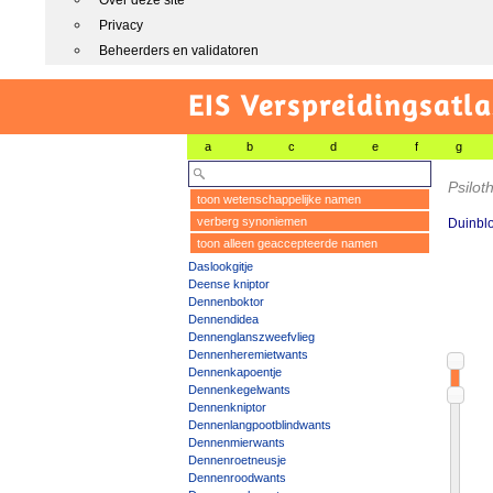
Over deze site
Privacy
Beheerders en validatoren
EIS Verspreidingsatla
a
b
c
d
e
f
g
Psiloth
toon wetenschappelijke namen
verberg synoniemen
Duinbl
toon alleen geaccepteerde namen
Daslookgitje
Deense kniptor
Dennenboktor
Dennendidea
Dennenglanszweefvlieg
Dennenheremietwants
Dennenkapoentje
Dennenkegelwants
Dennenkniptor
Dennenlangpootblindwants
Dennenmierwants
Dennenroetneusje
Dennenroodwants