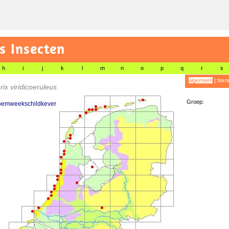
s Insecten
h
i
j
k
l
m
n
o
p
q
r
s
algemeen
|
taxo
rix viridicoeruleus
Groep:
oemweekschildkever