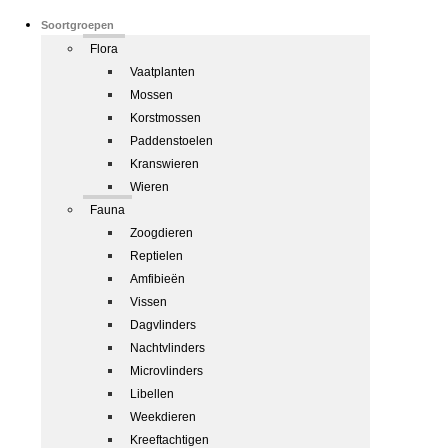
Soortgroepen
Flora
Vaatplanten
Mossen
Korstmossen
Paddenstoelen
Kranswieren
Wieren
Fauna
Zoogdieren
Reptielen
Amfibieën
Vissen
Dagvlinders
Nachtvlinders
Microvlinders
Libellen
Weekdieren
Kreeftachtigen