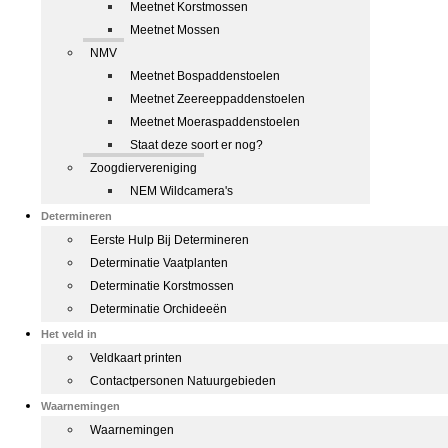
Meetnet Korstmossen
Meetnet Mossen
NMV
Meetnet Bospaddenstoelen
Meetnet Zeereeppaddenstoelen
Meetnet Moeraspaddenstoelen
Staat deze soort er nog?
Zoogdiervereniging
NEM Wildcamera's
Determineren
Eerste Hulp Bij Determineren
Determinatie Vaatplanten
Determinatie Korstmossen
Determinatie Orchideeën
Het veld in
Veldkaart printen
Contactpersonen Natuurgebieden
Waarnemingen
Waarnemingen