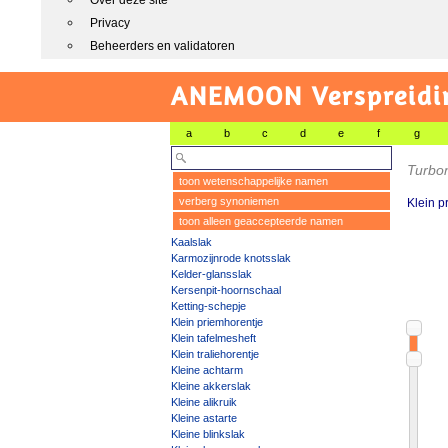
Over deze site
Privacy
Beheerders en validatoren
ANEMOON Verspreidin
a
b
c
d
e
f
g
Turbon
toon wetenschappelijke namen
verberg synoniemen
Klein p
toon alleen geaccepteerde namen
Kaalslak
Karmozijnrode knotsslak
Kelder-glansslak
Kersenpit-hoornschaal
Ketting-schepje
Klein priemhorentje
Klein tafelmesheft
Klein traliehorentje
Kleine achtarm
Kleine akkerslak
Kleine alikruik
Kleine astarte
Kleine blinkslak