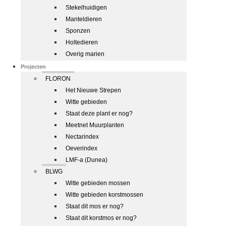
Stekelhuidigen
Manteldieren
Sponzen
Holtedieren
Overig marien
Projecten
FLORON
Het Nieuwe Strepen
Witte gebieden
Staat deze plant er nog?
Meetnet Muurplanten
Nectarindex
Oeverindex
LMF-a (Dunea)
BLWG
Witte gebieden mossen
Witte gebieden korstmossen
Staat dit mos er nog?
Staat dit korstmos er nog?