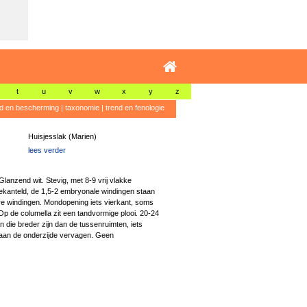
t
u
v
w
x
y
z
id en bescherming
|
taxonomie
|
trend en fenologie
Huisjesslak (Marien)
lees verder
Glanzend wit. Stevig, met 8-9 vrij vlakke
ekanteld, de 1,5-2 embryonale windingen staan
re windingen. Mondopening iets vierkant, soms
Op de columella zit een tandvormige plooi. 20-24
 die breder zijn dan de tussenruimten, iets
aan de onderzijde vervagen. Geen