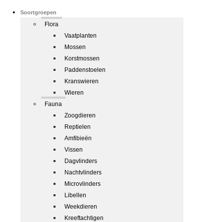
Soortgroepen
Flora
Vaatplanten
Mossen
Korstmossen
Paddenstoelen
Kranswieren
Wieren
Fauna
Zoogdieren
Reptielen
Amfibieën
Vissen
Dagvlinders
Nachtvlinders
Microvlinders
Libellen
Weekdieren
Kreeftachtigen