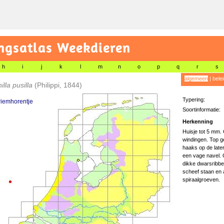
gsatlas Weekdieren
h
i
j
k
l
m
n
o
p
q
r
s
algemeen
|
bele
illa pusilla
(Philippi, 1844)
Typering:
riemhorentje
Soortinformatie:
Herkenning
Huisje tot 5 mm. 
windingen. Top g
haaks op de late
een vage navel. 
dikke dwarsribben
scheef staan en 
spiraalgroeven.