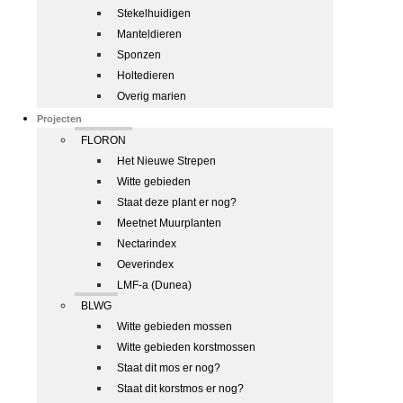
Stekelhuidigen
Manteldieren
Sponzen
Holtedieren
Overig marien
Projecten
FLORON
Het Nieuwe Strepen
Witte gebieden
Staat deze plant er nog?
Meetnet Muurplanten
Nectarindex
Oeverindex
LMF-a (Dunea)
BLWG
Witte gebieden mossen
Witte gebieden korstmossen
Staat dit mos er nog?
Staat dit korstmos er nog?