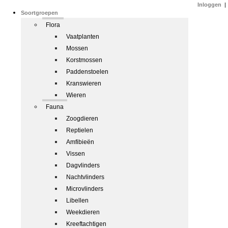
Inloggen
|
Soortgroepen
Flora
Vaatplanten
Mossen
Korstmossen
Paddenstoelen
Kranswieren
Wieren
Fauna
Zoogdieren
Reptielen
Amfibieën
Vissen
Dagvlinders
Nachtvlinders
Microvlinders
Libellen
Weekdieren
Kreeftachtigen