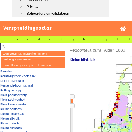
Over deze site
Privacy
Beheerders en validatoren
Verspreidingsatlas
a
b
c
d
e
f
g
h
i
j
k
l
Aegopinella pura
(Alder, 1830)
toon wetenschappelijke namen
verberg synoniemen
Kleine blinkslak
toon alleen geaccepteerde namen
Kaalslak
Karmozijnrode knotsslak
Kelder-glansslak
Kersenpit-hoornschaal
Ketting-schepje
Klein priemhorentje
Klein tafelmesheft
Klein traliehorentje
Kleine achtarm
Kleine akkerslak
Kleine alikruik
Kleine astarte
Kleine blinkslak