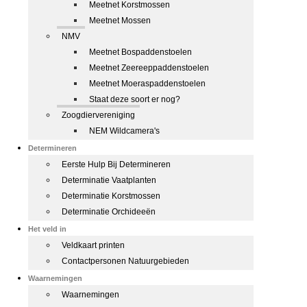
Meetnet Korstmossen
Meetnet Mossen
NMV
Meetnet Bospaddenstoelen
Meetnet Zeereeppaddenstoelen
Meetnet Moeraspaddenstoelen
Staat deze soort er nog?
Zoogdiervereniging
NEM Wildcamera's
Determineren
Eerste Hulp Bij Determineren
Determinatie Vaatplanten
Determinatie Korstmossen
Determinatie Orchideeën
Het veld in
Veldkaart printen
Contactpersonen Natuurgebieden
Waarnemingen
Waarnemingen