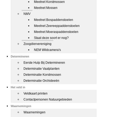
Meetnet Korstmossen
Meetnet Mossen
NMV
Meetnet Bospaddenstoelen
Meetnet Zeereeppaddenstoelen
Meetnet Moeraspaddenstoelen
Staat deze soort er nog?
Zoogdiervereniging
NEM Wildcamera's
Determineren
Eerste Hulp Bij Determineren
Determinatie Vaatplanten
Determinatie Korstmossen
Determinatie Orchideeën
Het veld in
Veldkaart printen
Contactpersonen Natuurgebieden
Waarnemingen
Waarnemingen