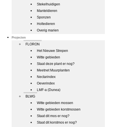
Stekelhuidigen
Manteldieren
Sponzen
Holtedieren
Overig marien
Projecten
FLORON
Het Nieuwe Strepen
Witte gebieden
Staat deze plant er nog?
Meetnet Muurplanten
Nectarindex
Oeverindex
LMF-a (Dunea)
BLWG
Witte gebieden mossen
Witte gebieden korstmossen
Staat dit mos er nog?
Staat dit korstmos er nog?