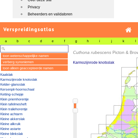
Over deze site
Privacy
Beheerders en validatoren
Verspreidingsatlas
a
b
c
d
e
f
g
h
i
j
k
l
Cuthona rubescens
Picton & Bro
toon wetenschappelijke namen
verberg synoniemen
Karmozijnrode knotsslak
toon alleen geaccepteerde namen
Kaalslak
Karmozijnrode knotsslak
Kelder-glansslak
Kersenpit-hoornschaal
Ketting-schepje
Klein priemhorentje
Klein tafelmesheft
Klein traliehorentje
Kleine achtarm
Kleine akkerslak
Kleine alikruik
Kleine astarte
Kleine blinkslak