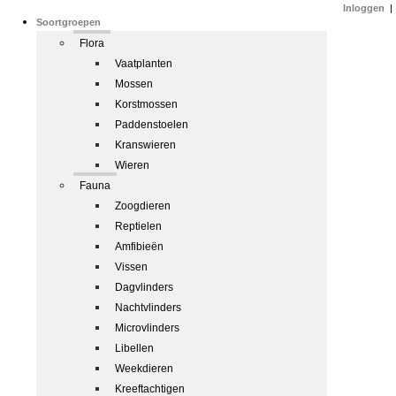
Inloggen
|
Soortgroepen
Flora
Vaatplanten
Mossen
Korstmossen
Paddenstoelen
Kranswieren
Wieren
Fauna
Zoogdieren
Reptielen
Amfibieën
Vissen
Dagvlinders
Nachtvlinders
Microvlinders
Libellen
Weekdieren
Kreeftachtigen