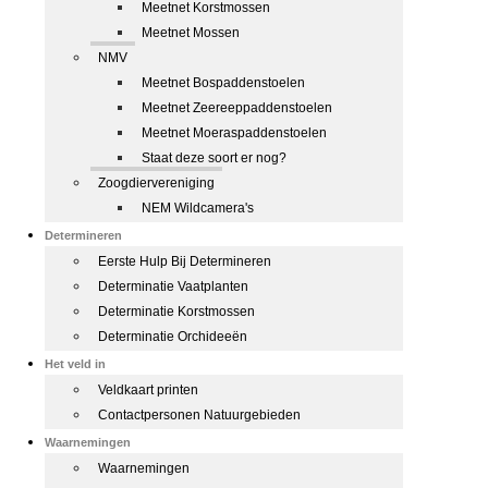
Meetnet Korstmossen
Meetnet Mossen
NMV
Meetnet Bospaddenstoelen
Meetnet Zeereeppaddenstoelen
Meetnet Moeraspaddenstoelen
Staat deze soort er nog?
Zoogdiervereniging
NEM Wildcamera's
Determineren
Eerste Hulp Bij Determineren
Determinatie Vaatplanten
Determinatie Korstmossen
Determinatie Orchideeën
Het veld in
Veldkaart printen
Contactpersonen Natuurgebieden
Waarnemingen
Waarnemingen