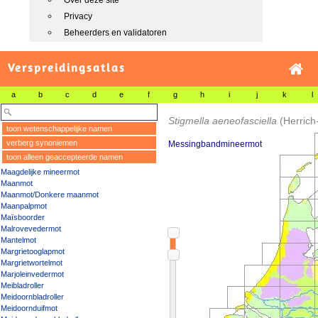
Over deze site
Privacy
Beheerders en validatoren
Verspreidingsatlas
a
b
c
d
e
f
g
h
i
j
k
l
Stigmella aeneofasciella
(Herrich
toon wetenschappelijke namen
verberg synoniemen
Messingbandmineermot
toon alleen geaccepteerde namen
Maagdelijke mineermot
Maanmot
Maanmot/Donkere maanmot
Maanpalpmot
Maïsboorder
Malrovevedermot
Mantelmot
Margrietooglapmot
Margrietwortelmot
Marjoleinvedermot
Meibladroller
Meidoornbladroller
Meidoornduifmot