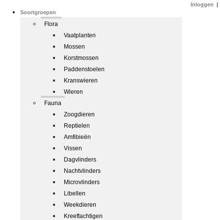
Inloggen
|
Soortgroepen
Flora
Vaatplanten
Mossen
Korstmossen
Paddenstoelen
Kranswieren
Wieren
Fauna
Zoogdieren
Reptielen
Amfibieën
Vissen
Dagvlinders
Nachtvlinders
Microvlinders
Libellen
Weekdieren
Kreeftachtigen