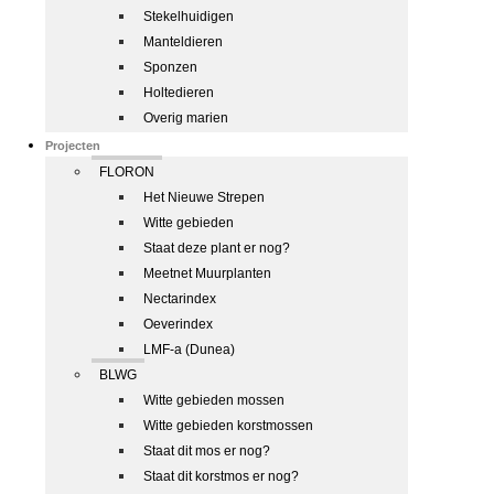
Stekelhuidigen
Manteldieren
Sponzen
Holtedieren
Overig marien
Projecten
FLORON
Het Nieuwe Strepen
Witte gebieden
Staat deze plant er nog?
Meetnet Muurplanten
Nectarindex
Oeverindex
LMF-a (Dunea)
BLWG
Witte gebieden mossen
Witte gebieden korstmossen
Staat dit mos er nog?
Staat dit korstmos er nog?