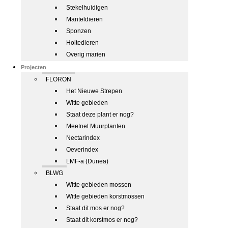
Stekelhuidigen
Manteldieren
Sponzen
Holtedieren
Overig marien
Projecten
FLORON
Het Nieuwe Strepen
Witte gebieden
Staat deze plant er nog?
Meetnet Muurplanten
Nectarindex
Oeverindex
LMF-a (Dunea)
BLWG
Witte gebieden mossen
Witte gebieden korstmossen
Staat dit mos er nog?
Staat dit korstmos er nog?