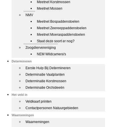
Meetnet Korstmossen
Meetnet Mossen
NMV
Meetnet Bospaddenstoelen
Meetnet Zeereeppaddenstoelen
Meetnet Moeraspaddenstoelen
Staat deze soort er nog?
Zoogdiervereniging
NEM Wildcamera's
Determineren
Eerste Hulp Bij Determineren
Determinatie Vaatplanten
Determinatie Korstmossen
Determinatie Orchideeën
Het veld in
Veldkaart printen
Contactpersonen Natuurgebieden
Waarnemingen
Waarnemingen