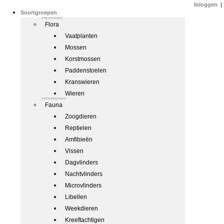
Inloggen
|
Soortgroepen
Flora
Vaatplanten
Mossen
Korstmossen
Paddenstoelen
Kranswieren
Wieren
Fauna
Zoogdieren
Reptielen
Amfibieën
Vissen
Dagvlinders
Nachtvlinders
Microvlinders
Libellen
Weekdieren
Kreeftachtigen