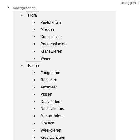
Inloggen
|
Soortgroepen
Flora
Vaatplanten
Mossen
Korstmossen
Paddenstoelen
Kranswieren
Wieren
Fauna
Zoogdieren
Reptielen
Amfibieën
Vissen
Dagvlinders
Nachtvlinders
Microvlinders
Libellen
Weekdieren
Kreeftachtigen