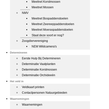
Meetnet Korstmossen
Meetnet Mossen
NMV
Meetnet Bospaddenstoelen
Meetnet Zeereeppaddenstoelen
Meetnet Moeraspaddenstoelen
Staat deze soort er nog?
Zoogdiervereniging
NEM Wildcamera's
Determineren
Eerste Hulp Bij Determineren
Determinatie Vaatplanten
Determinatie Korstmossen
Determinatie Orchideeën
Het veld in
Veldkaart printen
Contactpersonen Natuurgebieden
Waarnemingen
Waarnemingen