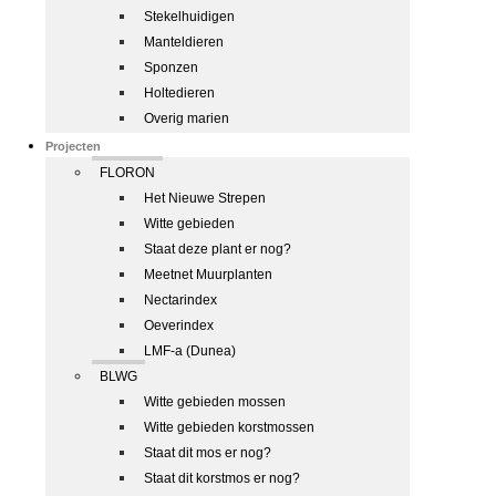
Stekelhuidigen
Manteldieren
Sponzen
Holtedieren
Overig marien
Projecten
FLORON
Het Nieuwe Strepen
Witte gebieden
Staat deze plant er nog?
Meetnet Muurplanten
Nectarindex
Oeverindex
LMF-a (Dunea)
BLWG
Witte gebieden mossen
Witte gebieden korstmossen
Staat dit mos er nog?
Staat dit korstmos er nog?