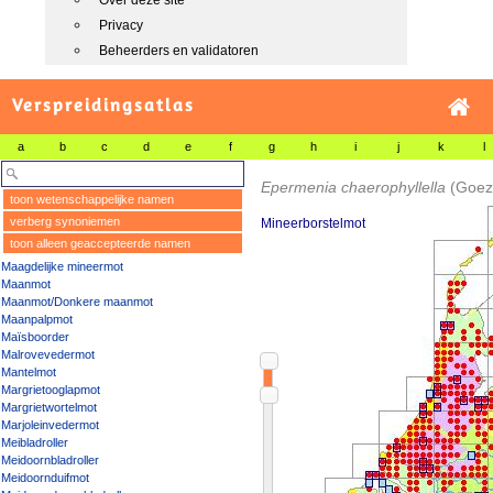
Over deze site
Privacy
Beheerders en validatoren
Verspreidingsatlas
a
b
c
d
e
f
g
h
i
j
k
l
Epermenia chaerophyllella
(Goez
toon wetenschappelijke namen
verberg synoniemen
Mineerborstelmot
toon alleen geaccepteerde namen
Maagdelijke mineermot
Maanmot
Maanmot/Donkere maanmot
Maanpalpmot
Maïsboorder
Malrovevedermot
Mantelmot
Margrietooglapmot
Margrietwortelmot
Marjoleinvedermot
Meibladroller
Meidoornbladroller
Meidoornduifmot