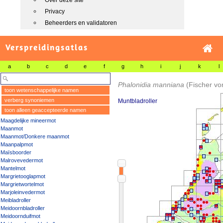
Over deze site
Privacy
Beheerders en validatoren
Verspreidingsatlas
a
b
c
d
e
f
g
h
i
j
k
l
Phalonidia manniana
(Fischer v
toon wetenschappelijke namen
verberg synoniemen
Muntbladroller
toon alleen geaccepteerde namen
Maagdelijke mineermot
Maanmot
Maanmot/Donkere maanmot
Maanpalpmot
Maïsboorder
Malrovevedermot
Mantelmot
Margrietooglapmot
Margrietwortelmot
Marjoleinvedermot
Meibladroller
Meidoornbladroller
Meidoornduifmot