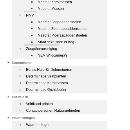
Meetnet Korstmossen
Meetnet Mossen
NMV
Meetnet Bospaddenstoelen
Meetnet Zeereeppaddenstoelen
Meetnet Moeraspaddenstoelen
Staat deze soort er nog?
Zoogdiervereniging
NEM Wildcamera's
Determineren
Eerste Hulp Bij Determineren
Determinatie Vaatplanten
Determinatie Korstmossen
Determinatie Orchideeën
Het veld in
Veldkaart printen
Contactpersonen Natuurgebieden
Waarnemingen
Waarnemingen