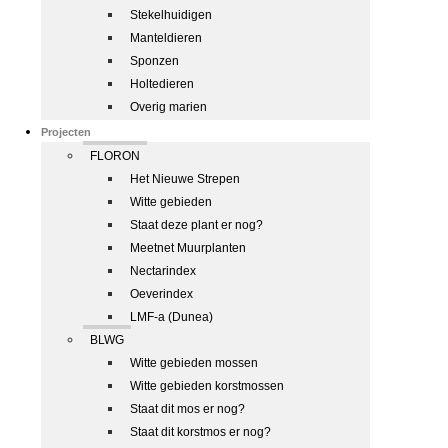
Stekelhuidigen
Manteldieren
Sponzen
Holtedieren
Overig marien
Projecten
FLORON
Het Nieuwe Strepen
Witte gebieden
Staat deze plant er nog?
Meetnet Muurplanten
Nectarindex
Oeverindex
LMF-a (Dunea)
BLWG
Witte gebieden mossen
Witte gebieden korstmossen
Staat dit mos er nog?
Staat dit korstmos er nog?