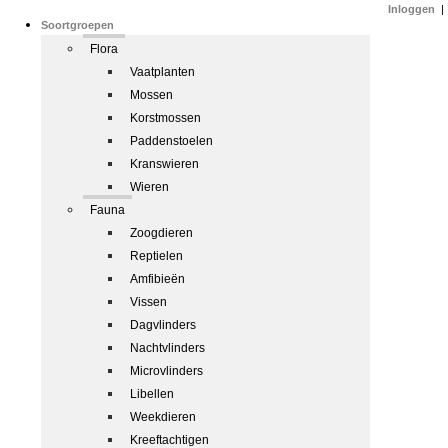
Inloggen
|
Soortgroepen
Flora
Vaatplanten
Mossen
Korstmossen
Paddenstoelen
Kranswieren
Wieren
Fauna
Zoogdieren
Reptielen
Amfibieën
Vissen
Dagvlinders
Nachtvlinders
Microvlinders
Libellen
Weekdieren
Kreeftachtigen