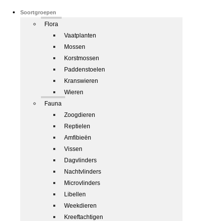
Soortgroepen
Flora
Vaatplanten
Mossen
Korstmossen
Paddenstoelen
Kranswieren
Wieren
Fauna
Zoogdieren
Reptielen
Amfibieën
Vissen
Dagvlinders
Nachtvlinders
Microvlinders
Libellen
Weekdieren
Kreeftachtigen