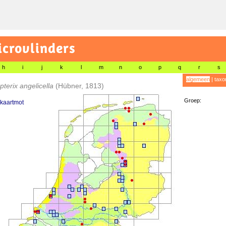
icrovlinders
h
i
j
k
l
m
n
o
p
q
r
s
algemeen
|
taxo
terix angelicella
(Hübner, 1813)
Groep:
kaartmot