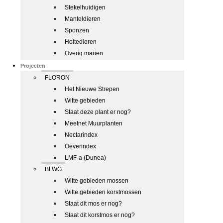
Stekelhuidigen
Manteldieren
Sponzen
Holtedieren
Overig marien
Projecten
FLORON
Het Nieuwe Strepen
Witte gebieden
Staat deze plant er nog?
Meetnet Muurplanten
Nectarindex
Oeverindex
LMF-a (Dunea)
BLWG
Witte gebieden mossen
Witte gebieden korstmossen
Staat dit mos er nog?
Staat dit korstmos er nog?