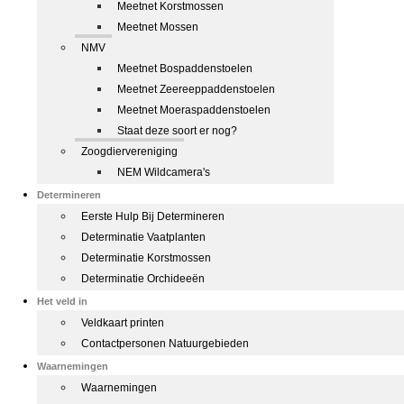
Meetnet Korstmossen
Meetnet Mossen
NMV
Meetnet Bospaddenstoelen
Meetnet Zeereeppaddenstoelen
Meetnet Moeraspaddenstoelen
Staat deze soort er nog?
Zoogdiervereniging
NEM Wildcamera's
Determineren
Eerste Hulp Bij Determineren
Determinatie Vaatplanten
Determinatie Korstmossen
Determinatie Orchideeën
Het veld in
Veldkaart printen
Contactpersonen Natuurgebieden
Waarnemingen
Waarnemingen