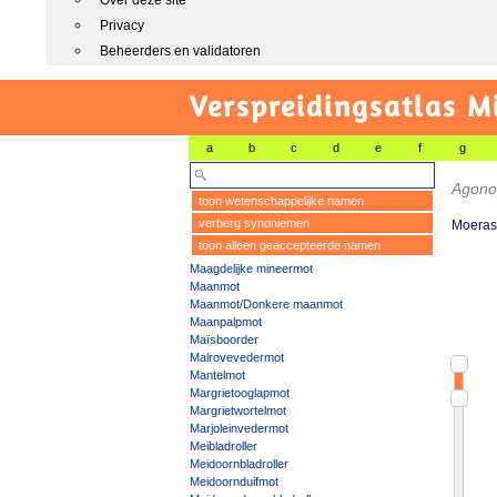
Over deze site
Privacy
Beheerders en validatoren
Verspreidingsatlas M
a
b
c
d
e
f
g
Agonop
toon wetenschappelijke namen
verberg synoniemen
Moeras
toon alleen geaccepteerde namen
Maagdelijke mineermot
Maanmot
Maanmot/Donkere maanmot
Maanpalpmot
Maïsboorder
Malrovevedermot
Mantelmot
Margrietooglapmot
Margrietwortelmot
Marjoleinvedermot
Meibladroller
Meidoornbladroller
Meidoornduifmot