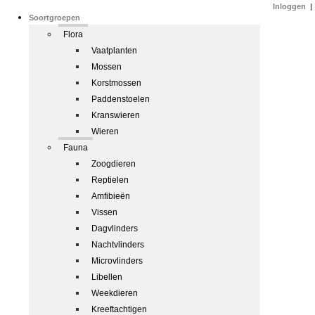
Inloggen
|
Soortgroepen
Flora
Vaatplanten
Mossen
Korstmossen
Paddenstoelen
Kranswieren
Wieren
Fauna
Zoogdieren
Reptielen
Amfibieën
Vissen
Dagvlinders
Nachtvlinders
Microvlinders
Libellen
Weekdieren
Kreeftachtigen