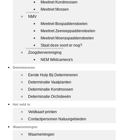
Meetnet Korstmossen
Meetnet Mossen
NMV
Meetnet Bospaddenstoelen
Meetnet Zeereeppaddenstoelen
Meetnet Moeraspaddenstoelen
Staat deze soort er nog?
Zoogdiervereniging
NEM Wildcamera's
Determineren
Eerste Hulp Bij Determineren
Determinatie Vaatplanten
Determinatie Korstmossen
Determinatie Orchideeën
Het veld in
Veldkaart printen
Contactpersonen Natuurgebieden
Waarnemingen
Waarnemingen