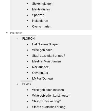
Stekelhuidigen
Manteldieren
Sponzen
Holtedieren
Overig marien
Projecten
FLORON
Het Nieuwe Strepen
Witte gebieden
Staat deze plant er nog?
Meetnet Muurplanten
Nectarindex
Oeverindex
LMF-a (Dunea)
BLWG
Witte gebieden mossen
Witte gebieden korstmossen
Staat dit mos er nog?
Staat dit korstmos er nog?