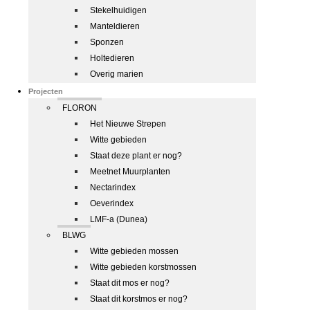
Stekelhuidigen
Manteldieren
Sponzen
Holtedieren
Overig marien
Projecten
FLORON
Het Nieuwe Strepen
Witte gebieden
Staat deze plant er nog?
Meetnet Muurplanten
Nectarindex
Oeverindex
LMF-a (Dunea)
BLWG
Witte gebieden mossen
Witte gebieden korstmossen
Staat dit mos er nog?
Staat dit korstmos er nog?