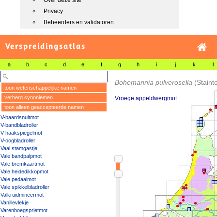
Over deze site
Privacy
Beheerders en validatoren
Verspreidingsatlas
a
b
c
d
e
f
g
h
i
j
k
l
Bohemannia pulverosella
(Staint
toon wetenschappelijke namen
verberg synoniemen
Vroege appeldwergmot
toon alleen geaccepteerde namen
V-baardsnuitmot
V-bandbladroller
V-haakspiegelmot
V-oogbladroller
Vaal stamgastje
Vale bandpalpmot
Vale bremkaartmot
Vale heidedikkopmot
Vale pedaalmot
Vale spikkelbladroller
Valkruidmineermot
Vanillevlekje
Varenboegsprietmot