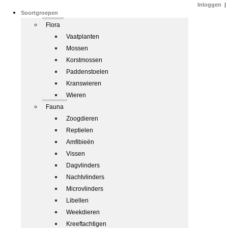
Inloggen
|
Soortgroepen
Flora
Vaatplanten
Mossen
Korstmossen
Paddenstoelen
Kranswieren
Wieren
Fauna
Zoogdieren
Reptielen
Amfibieën
Vissen
Dagvlinders
Nachtvlinders
Microvlinders
Libellen
Weekdieren
Kreeftachtigen