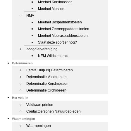
Meetnet Korstmossen
Meetnet Mossen
NMV
Meetnet Bospaddenstoelen
Meetnet Zeereeppaddenstoelen
Meetnet Moeraspaddenstoelen
Staat deze soort er nog?
Zoogdiervereniging
NEM Wildcamera's
Determineren
Eerste Hulp Bij Determineren
Determinatie Vaatplanten
Determinatie Korstmossen
Determinatie Orchideeën
Het veld in
Veldkaart printen
Contactpersonen Natuurgebieden
Waarnemingen
Waarnemingen