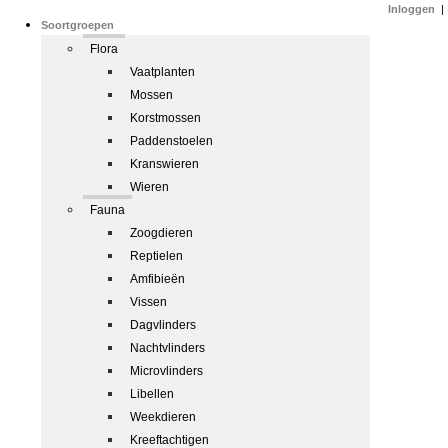
Inloggen
|
Soortgroepen
Flora
Vaatplanten
Mossen
Korstmossen
Paddenstoelen
Kranswieren
Wieren
Fauna
Zoogdieren
Reptielen
Amfibieën
Vissen
Dagvlinders
Nachtvlinders
Microvlinders
Libellen
Weekdieren
Kreeftachtigen