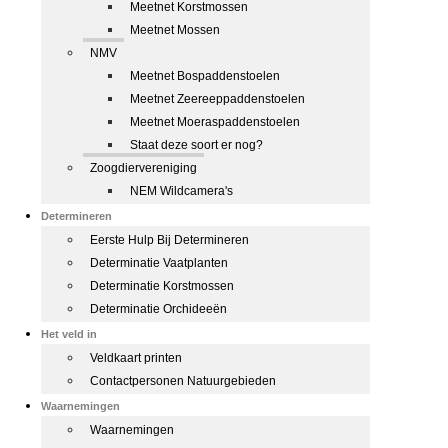
Meetnet Korstmossen
Meetnet Mossen
NMV
Meetnet Bospaddenstoelen
Meetnet Zeereeppaddenstoelen
Meetnet Moeraspaddenstoelen
Staat deze soort er nog?
Zoogdiervereniging
NEM Wildcamera's
Determineren
Eerste Hulp Bij Determineren
Determinatie Vaatplanten
Determinatie Korstmossen
Determinatie Orchideeën
Het veld in
Veldkaart printen
Contactpersonen Natuurgebieden
Waarnemingen
Waarnemingen