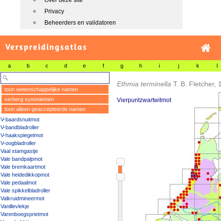
Over deze site
Privacy
Beheerders en validatoren
Verspreidingsatlas
a
b
c
d
e
f
g
h
i
j
k
l
Ethmia terminella
T. B. Fletcher,
toon wetenschappelijke namen
verberg synoniemen
Vierpuntzwartwitmot
toon alleen geaccepteerde namen
V-baardsnuitmot
V-bandbladroller
V-haakspiegelmot
V-oogbladroller
Vaal stamgastje
Vale bandpalpmot
Vale bremkaartmot
Vale heidedikkopmot
Vale pedaalmot
Vale spikkelbladroller
Valkruidmineermot
Vanillevlekje
Varenboegsprietmot