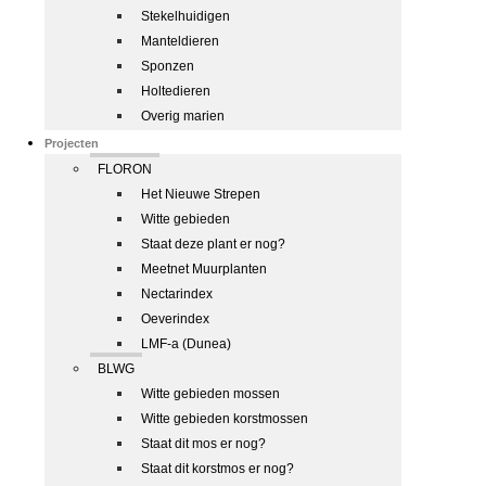
Stekelhuidigen
Manteldieren
Sponzen
Holtedieren
Overig marien
Projecten
FLORON
Het Nieuwe Strepen
Witte gebieden
Staat deze plant er nog?
Meetnet Muurplanten
Nectarindex
Oeverindex
LMF-a (Dunea)
BLWG
Witte gebieden mossen
Witte gebieden korstmossen
Staat dit mos er nog?
Staat dit korstmos er nog?