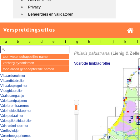
Over deze site
Privacy
Beheerders en validatoren
Verspreidingsatlas
a
b
c
d
e
f
g
h
i
j
k
l
Phiaris palustrana
(Lienig & Zelle
toon wetenschappelijke namen
verberg synoniemen
Vosrode lijnbladroller
toon alleen geaccepteerde namen
V-baardsnuitmot
V-bandbladroller
V-haakspiegelmot
V-oogbladroller
Vaal stamgastje
Vale bandpalpmot
Vale bremkaartmot
Vale heidedikkopmot
Vale pedaalmot
Vale spikkelbladroller
Valkruidmineermot
Vanillevlekje
Varenboegsprietmot