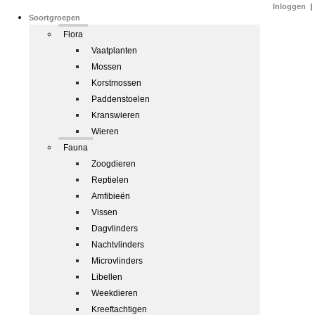
Inloggen
|
Soortgroepen
Flora
Vaatplanten
Mossen
Korstmossen
Paddenstoelen
Kranswieren
Wieren
Fauna
Zoogdieren
Reptielen
Amfibieën
Vissen
Dagvlinders
Nachtvlinders
Microvlinders
Libellen
Weekdieren
Kreeftachtigen