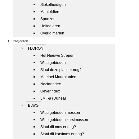
Stekelhuidigen
Manteldieren
Sponzen
Holtedieren
Overig marien
Projecten
FLORON
Het Nieuwe Strepen
Witte gebieden
Staat deze plant er nog?
Meetnet Muurplanten
Nectarindex
Oeverindex
LMF-a (Dunea)
BLWG
Witte gebieden mossen
Witte gebieden korstmossen
Staat dit mos er nog?
Staat dit korstmos er nog?