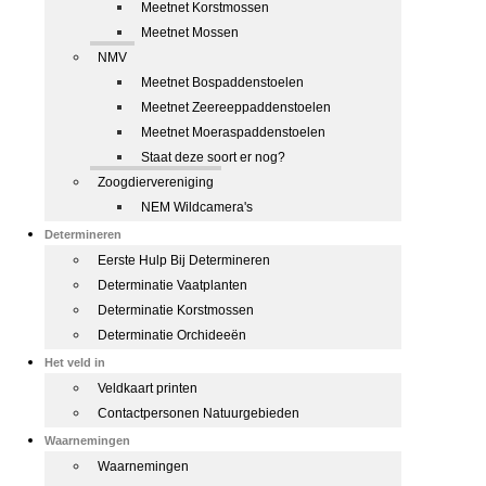
Meetnet Korstmossen
Meetnet Mossen
NMV
Meetnet Bospaddenstoelen
Meetnet Zeereeppaddenstoelen
Meetnet Moeraspaddenstoelen
Staat deze soort er nog?
Zoogdiervereniging
NEM Wildcamera's
Determineren
Eerste Hulp Bij Determineren
Determinatie Vaatplanten
Determinatie Korstmossen
Determinatie Orchideeën
Het veld in
Veldkaart printen
Contactpersonen Natuurgebieden
Waarnemingen
Waarnemingen