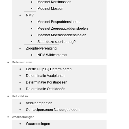
Meetnet Korstmossen
Meetnet Mossen
NMV
Meetnet Bospaddenstoelen
Meetnet Zeereeppaddenstoelen
Meetnet Moeraspaddenstoelen
Staat deze soort er nog?
Zoogdiervereniging
NEM Wildcamera's
Determineren
Eerste Hulp Bij Determineren
Determinatie Vaatplanten
Determinatie Korstmossen
Determinatie Orchideeën
Het veld in
Veldkaart printen
Contactpersonen Natuurgebieden
Waarnemingen
Waarnemingen