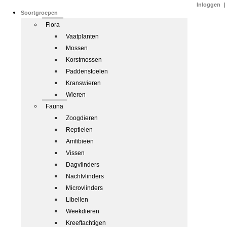
Inloggen
|
Soortgroepen
Flora
Vaatplanten
Mossen
Korstmossen
Paddenstoelen
Kranswieren
Wieren
Fauna
Zoogdieren
Reptielen
Amfibieën
Vissen
Dagvlinders
Nachtvlinders
Microvlinders
Libellen
Weekdieren
Kreeftachtigen