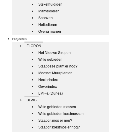
Stekelhuidigen
Manteldieren
Sponzen
Holtedieren
Overig marien
Projecten
FLORON
Het Nieuwe Strepen
Witte gebieden
Staat deze plant er nog?
Meetnet Muurplanten
Nectarindex
Oeverindex
LMF-a (Dunea)
BLWG
Witte gebieden mossen
Witte gebieden korstmossen
Staat dit mos er nog?
Staat dit korstmos er nog?