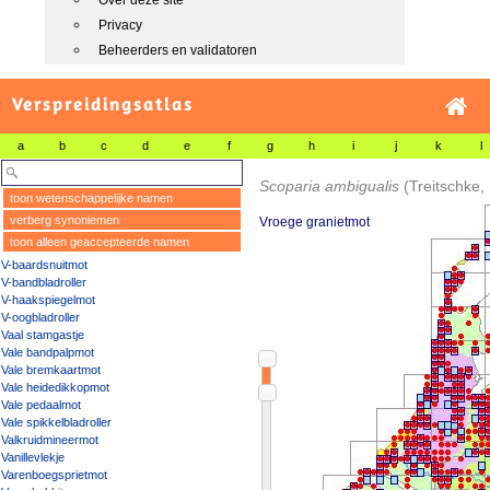
Over deze site
Privacy
Beheerders en validatoren
Verspreidingsatlas
a
b
c
d
e
f
g
h
i
j
k
l
Scoparia ambigualis
(Treitschke,
toon wetenschappelijke namen
verberg synoniemen
Vroege granietmot
toon alleen geaccepteerde namen
V-baardsnuitmot
V-bandbladroller
V-haakspiegelmot
V-oogbladroller
Vaal stamgastje
Vale bandpalpmot
Vale bremkaartmot
Vale heidedikkopmot
Vale pedaalmot
Vale spikkelbladroller
Valkruidmineermot
Vanillevlekje
Varenboegsprietmot