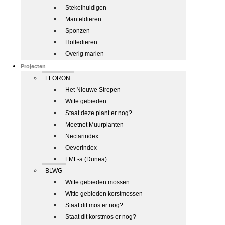
Stekelhuidigen
Manteldieren
Sponzen
Holtedieren
Overig marien
Projecten
FLORON
Het Nieuwe Strepen
Witte gebieden
Staat deze plant er nog?
Meetnet Muurplanten
Nectarindex
Oeverindex
LMF-a (Dunea)
BLWG
Witte gebieden mossen
Witte gebieden korstmossen
Staat dit mos er nog?
Staat dit korstmos er nog?