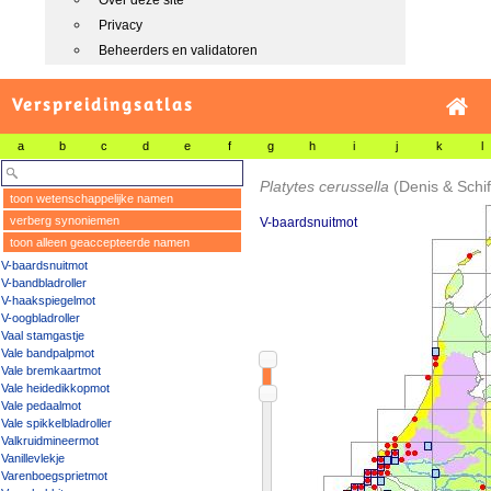
Over deze site
Privacy
Beheerders en validatoren
Verspreidingsatlas
a
b
c
d
e
f
g
h
i
j
k
l
Platytes cerussella
(Denis & Schif
toon wetenschappelijke namen
verberg synoniemen
V-baardsnuitmot
toon alleen geaccepteerde namen
V-baardsnuitmot
V-bandbladroller
V-haakspiegelmot
V-oogbladroller
Vaal stamgastje
Vale bandpalpmot
Vale bremkaartmot
Vale heidedikkopmot
Vale pedaalmot
Vale spikkelbladroller
Valkruidmineermot
Vanillevlekje
Varenboegsprietmot