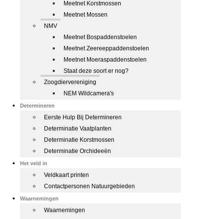
Meetnet Korstmossen
Meetnet Mossen
NMV
Meetnet Bospaddenstoelen
Meetnet Zeereeppaddenstoelen
Meetnet Moeraspaddenstoelen
Staat deze soort er nog?
Zoogdiervereniging
NEM Wildcamera's
Determineren
Eerste Hulp Bij Determineren
Determinatie Vaatplanten
Determinatie Korstmossen
Determinatie Orchideeën
Het veld in
Veldkaart printen
Contactpersonen Natuurgebieden
Waarnemingen
Waarnemingen