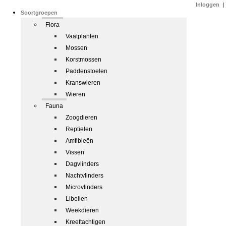
Inloggen
|
Soortgroepen
Flora
Vaatplanten
Mossen
Korstmossen
Paddenstoelen
Kranswieren
Wieren
Fauna
Zoogdieren
Reptielen
Amfibieën
Vissen
Dagvlinders
Nachtvlinders
Microvlinders
Libellen
Weekdieren
Kreeftachtigen