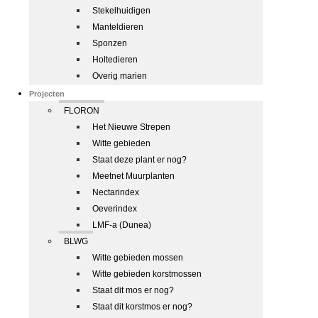
Stekelhuidigen
Manteldieren
Sponzen
Holtedieren
Overig marien
Projecten
FLORON
Het Nieuwe Strepen
Witte gebieden
Staat deze plant er nog?
Meetnet Muurplanten
Nectarindex
Oeverindex
LMF-a (Dunea)
BLWG
Witte gebieden mossen
Witte gebieden korstmossen
Staat dit mos er nog?
Staat dit korstmos er nog?