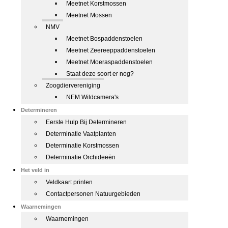
Meetnet Korstmossen
Meetnet Mossen
NMV
Meetnet Bospaddenstoelen
Meetnet Zeereeppaddenstoelen
Meetnet Moeraspaddenstoelen
Staat deze soort er nog?
Zoogdiervereniging
NEM Wildcamera's
Determineren
Eerste Hulp Bij Determineren
Determinatie Vaatplanten
Determinatie Korstmossen
Determinatie Orchideeën
Het veld in
Veldkaart printen
Contactpersonen Natuurgebieden
Waarnemingen
Waarnemingen