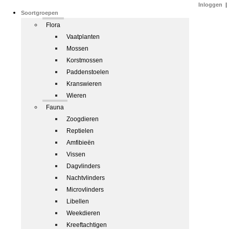
Inloggen
|
Soortgroepen
Flora
Vaatplanten
Mossen
Korstmossen
Paddenstoelen
Kranswieren
Wieren
Fauna
Zoogdieren
Reptielen
Amfibieën
Vissen
Dagvlinders
Nachtvlinders
Microvlinders
Libellen
Weekdieren
Kreeftachtigen