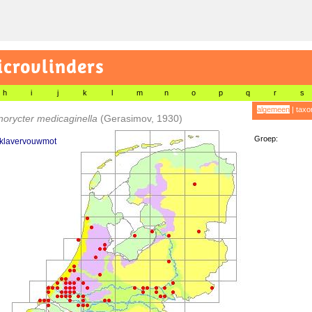
icrovlinders
h
i
j
k
l
m
n
o
p
q
r
s
algemeen
|
taxo
norycter medicaginella
(Gerasimov, 1930)
Groep:
klavervouwmot