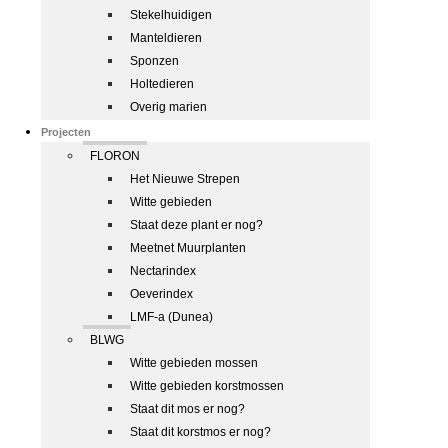
Stekelhuidigen
Manteldieren
Sponzen
Holtedieren
Overig marien
Projecten
FLORON
Het Nieuwe Strepen
Witte gebieden
Staat deze plant er nog?
Meetnet Muurplanten
Nectarindex
Oeverindex
LMF-a (Dunea)
BLWG
Witte gebieden mossen
Witte gebieden korstmossen
Staat dit mos er nog?
Staat dit korstmos er nog?