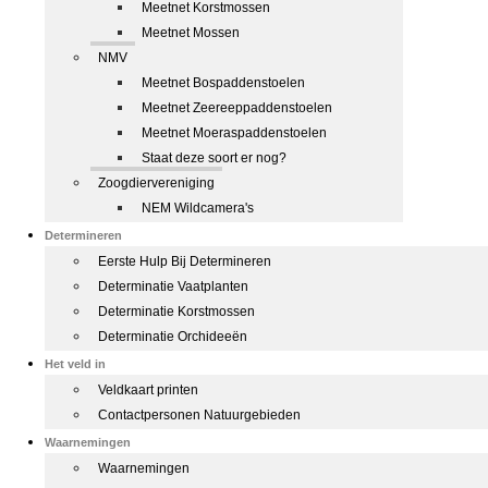
Meetnet Korstmossen
Meetnet Mossen
NMV
Meetnet Bospaddenstoelen
Meetnet Zeereeppaddenstoelen
Meetnet Moeraspaddenstoelen
Staat deze soort er nog?
Zoogdiervereniging
NEM Wildcamera's
Determineren
Eerste Hulp Bij Determineren
Determinatie Vaatplanten
Determinatie Korstmossen
Determinatie Orchideeën
Het veld in
Veldkaart printen
Contactpersonen Natuurgebieden
Waarnemingen
Waarnemingen