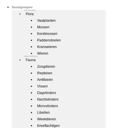
Soortgroepen
Flora
Vaatplanten
Mossen
Korstmossen
Paddenstoelen
Kranswieren
Wieren
Fauna
Zoogdieren
Reptielen
Amfibieën
Vissen
Dagvlinders
Nachtvlinders
Microvlinders
Libellen
Weekdieren
Kreeftachtigen