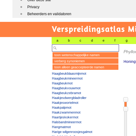
Over deze site
Privacy
Beheerders en validatoren
Verspreidingsatlas M
a
b
c
d
e
f
g
Phyllo
toon wetenschappelijke namen
verberg synoniemen
Honing
toon alleen geaccepteerde namen
Haagbeukblaasmijnmot
Haagbeukmineermot
Haagbeukmot
Haagbeukvouwmot
Haagbeukzebramot
Haakjesdwergbladroller
Haakjeswortelmot
Haakpalpmot
Haakzwammenmot
Haartjeskokermot
Halsbandmineermot
Hangmatmot
Harige wilgenroosjesgalmot