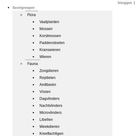
Inloggen
|
Soortgroepen
Flora
Vaatplanten
Mossen
Korstmossen
Paddenstoelen
Kranswieren
Wieren
Fauna
Zoogdieren
Reptielen
Amfibieën
Vissen
Dagvlinders
Nachtvlinders
Microvlinders
Libellen
Weekdieren
Kreeftachtigen