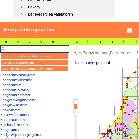
Over deze site
Privacy
Beheerders en validatoren
Verspreidingsatlas
a
b
c
d
e
f
g
h
i
j
k
l
Apodia bifractella
(Duponchel, 18
toon wetenschappelijke namen
verberg synoniemen
Heelblaadjespalpmot
toon alleen geaccepteerde namen
Haagbeukblaasmijnmot
Haagbeukmineermot
Haagbeukmot
Haagbeukvouwmot
Haagbeukzebramot
Haakjesdwergbladroller
Haakjeswortelmot
Haakpalpmot
Haakzwammenmot
Haartjeskokermot
Halsbandmineermot
Hangmatmot
Harige wilgenroosjesgalmot