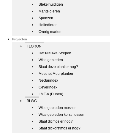
Stekelhuidigen
Manteldieren
Sponzen
Holtedieren
Overig marien
Projecten
FLORON
Het Nieuwe Strepen
Witte gebieden
Staat deze plant er nog?
Meetnet Muurplanten
Nectarindex
Oeverindex
LMF-a (Dunea)
BLWG
Witte gebieden mossen
Witte gebieden korstmossen
Staat dit mos er nog?
Staat dit korstmos er nog?