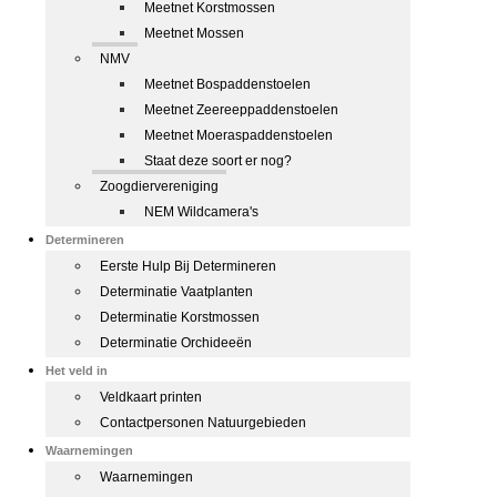
Meetnet Korstmossen
Meetnet Mossen
NMV
Meetnet Bospaddenstoelen
Meetnet Zeereeppaddenstoelen
Meetnet Moeraspaddenstoelen
Staat deze soort er nog?
Zoogdiervereniging
NEM Wildcamera's
Determineren
Eerste Hulp Bij Determineren
Determinatie Vaatplanten
Determinatie Korstmossen
Determinatie Orchideeën
Het veld in
Veldkaart printen
Contactpersonen Natuurgebieden
Waarnemingen
Waarnemingen